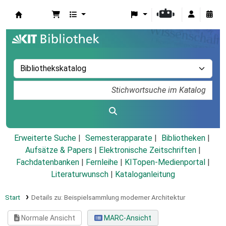
Koha
Erweiterte Suche
Semesterapparate
Bibliotheken
Aufsätze & Papers
|
Elektronische Zeitschriften
|
Fachdatenbanken
|
Fernleihe
|
KITopen-Medienportal
|
Literaturwunsch
|
Kataloganleitung
Start
Details zu:
Beispielsammlung moderner Architektur
Normale Ansicht
MARC-Ansicht