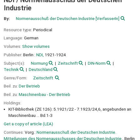
Industrie
By:
Normenausschuß der Deutschen Industrie
[VerfasserIn]
Resource type:
Periodical
Language:
German
Volumes:
Show volumes
Publisher:
Berlin :
NDI,
1921-1924
Subject(s):
Normung
Zeitschrift
DIN-Norm
Technik
Deutschland
Genre/Form:
Zeitschrift
Beil. zu:
Der Betrieb
Beil. zu:
Maschinenbau - Der Betrieb
Holdings:
KIT-Bibliothek (ZE 126): 5.1921/22 - 7.1923/24,6, angebunden an
Maschinenbau ... Bd.1-3
Get a copy of article (LEA)
Continues:
Vorg.:
Normenausschuß der Deutschen Industrie.
Mitteilungen des Normenausschusses der Deutschen Industrie.
, Berlin