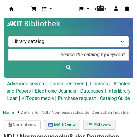
Koha online
Advanced search
Course reserves
Libraries
Articles
and Papers
|
Electronic Journals
|
Databases
|
Interlibrary
Loan
|
KITopen media
|
Purchase request |
Catalog Guide
Home
Details for:
NDI / Normenausschuß der Deutschen Industrie
Normal view
MARC view
ISBD view
NDI / Normenausschuß der Deutschen