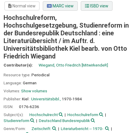
Normal view
MARC view
ISBD view
Hochschulreform,
Hochschulgesetzgebung, Studienreform in
der Bundesrepublik Deutschland : eine
Literaturübersicht /
im Auftr. d.
Universitätsbibliothek Kiel bearb. von Otto
Friedrich Wiegand
Contributor(s):
Wiegand, Otto Friedrich
[MitwirkendeR]
Resource type:
Periodical
Language:
German
Volumes:
Show volumes
Publisher:
Kiel :
Universitätsbibl.,
1970-1984
ISSN:
0176-6236
Subject(s):
Hochschulrecht
Hochschulreform
Studienreform
Deutschland Bundesrepublik
Genre/Form:
Zeitschrift
Literaturbericht -- 1970-