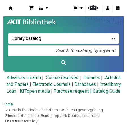
Koha online
Advanced search
Course reserves
Libraries
Articles
and Papers
|
Electronic Journals
|
Databases
|
Interlibrary
Loan
|
KITopen media
|
Purchase request |
Catalog Guide
Home
Details for:
Hochschulreform, Hochschulgesetzgebung,
Studienreform in der Bundesrepublik Deutschland :
eine
Literaturübersicht /