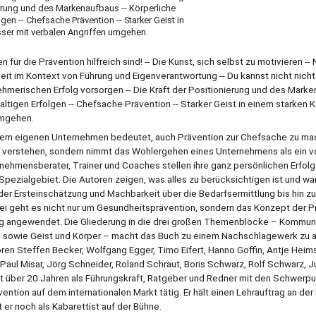
ierung und des Markenaufbaus -- Körperliche
gen -- Chefsache Prävention -- Starker Geist in
besser mit verbalen Angriffen umgehen.
ür die Prävention hilfreich sind! -- Die Kunst, sich selbst zu motivieren -
it im Kontext von Führung und Eigenverantwortung -- Du kannst nicht nicht 
ehmerischen Erfolg vorsorgen -- Die Kraft der Positionierung und des Marke
tigen Erfolgen -- Chefsache Prävention -- Starker Geist in einem starken Kör
umgehen.
dem eigenen Unternehmen bedeutet, auch Prävention zur Chefsache zu ma
 zu verstehen, sondern nimmt das Wohlergehen eines Unternehmens als ein v
ehmensberater, Trainer und Coaches stellen ihre ganz persönlichen Erfol
Spezialgebiet. Die Autoren zeigen, was alles zu berücksichtigen ist und w
er Ersteinschätzung und Machbarkeit über die Bedarfsermittlung bis hin zu
bei geht es nicht nur um Gesundheitsprävention, sondern das Konzept der P
ung angewendet. Die Gliederung in die drei großen Themenblöcke – Kommun
 sowie Geist und Körper – macht das Buch zu einem Nachschlagewerk zu a
ren Steffen Becker, Wolfgang Egger, Timo Eifert, Hanno Goffin, Antje Heim
 Paul Misar, Jörg Schneider, Roland Schraut, Boris Schwarz, Rolf Schwarz, J
t über 20 Jahren als Führungskraft, Ratgeber und Redner mit den Schwerp
tion auf dem internationalen Markt tätig. Er hält einen Lehrauftrag an de
 er noch als Kabarettist auf der Bühne.