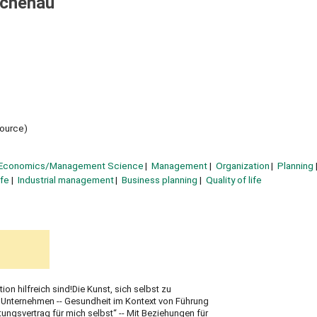
uchenau
source)
Economics/Management Science
Management
Organization
Planning
ife
Industrial management
Business planning
Quality of life
on hilfreich sind!Die Kunst, sich selbst zu
er Unternehmen -- Gesundheit im Kontext von Führung
tungsvertrag für mich selbst“ -- Mit Beziehungen für