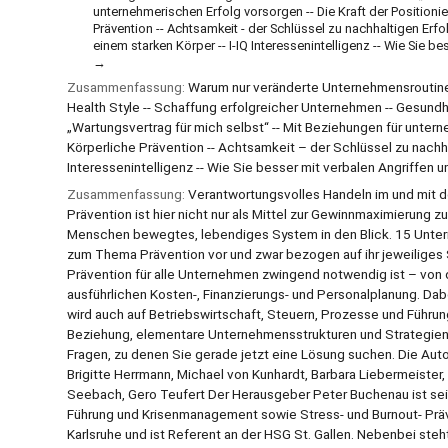
unternehmerischen Erfolg vorsorgen -- Die Kraft der Position
Prävention -- Achtsamkeit - der Schlüssel zu nachhaltigen Erfol
einem starken Körper -- I-IQ Interessenintelligenz -- Wie Sie 
Zusammenfassung:
Warum nur veränderte Unternehmensroutinen f
Health Style -- Schaffung erfolgreicher Unternehmen -- Gesundhe
„Wartungsvertrag für mich selbst“ -- Mit Beziehungen für untern
Körperliche Prävention -- Achtsamkeit – der Schlüssel zu nachhal
Interessenintelligenz -- Wie Sie besser mit verbalen Angriffen 
Zusammenfassung:
Verantwortungsvolles Handeln im und mit 
Prävention ist hier nicht nur als Mittel zur Gewinnmaximierung
Menschen bewegtes, lebendiges System in den Blick. 15 Untern
zum Thema Prävention vor und zwar bezogen auf ihr jeweiliges 
Prävention für alle Unternehmen zwingend notwendig ist – von d
ausführlichen Kosten-, Finanzierungs- und Personalplanung. Da
wird auch auf Betriebswirtschaft, Steuern, Prozesse und Führ
Beziehung, elementare Unternehmensstrukturen und Strategien
Fragen, zu denen Sie gerade jetzt eine Lösung suchen. Die Auto
Brigitte Herrmann, Michael von Kunhardt, Barbara Liebermeister,
Seebach, Gero Teufert Der Herausgeber Peter Buchenau ist sei
Führung und Krisenmanagement sowie Stress- und Burnout- Präven
Karlsruhe und ist Referent an der HSG St. Gallen. Nebenbei steht