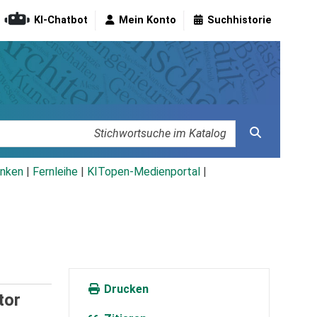
KI-Chatbot
Mein Konto
Suchhistorie
nken
|
Fernleihe
|
KITopen-Medienportal
|
Drucken
tor