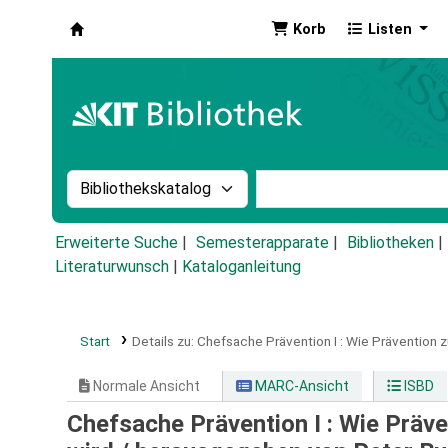
Korb
Listen
Koha
Suche im Katalog nach:
Stichwortsuche im Ka
Erweiterte Suche
Semesterapparate
Bibliotheken
Literaturwunsch
|
Kataloganleitung
Start
Details zu:
Chefsache Prävention I :
Wie Prävention z
Normale Ansicht
MARC-Ansicht
ISBD
Chefsache Prävention I : Wie Präv