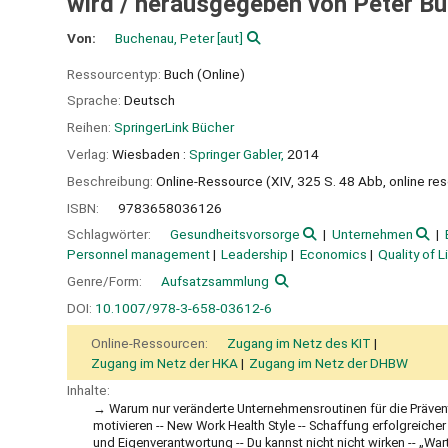
wird /
herausgegeben von Peter B
Von:
Buchenau, Peter
[aut]
Ressourcentyp:
Buch (Online)
Sprache:
Deutsch
Reihen:
SpringerLink Bücher
Verlag:
Wiesbaden :
Springer Gabler,
2014
Beschreibung:
Online-Ressource (XIV, 325 S. 48 Abb, online re
ISBN:
9783658036126
Schlagwörter:
Gesundheitsvorsorge
Unternehmen
Personnel management
Leadership
Economics
Quality of L
Genre/Form:
Aufsatzsammlung
DOI:
10.1007/978-3-658-03612-6
Online-Ressourcen:
Zugang im Netz des KIT
Zugang im Netz der HKA
Zugang im Netz der DHBW
Inhalte:
Warum nur veränderte Unternehmensroutinen für die Präventi
motivieren -- New Work Health Style -- Schaffung erfolgreich
und Eigenverantwortung -- Du kannst nicht nicht wirken -- „War