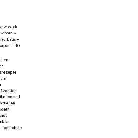
- New Work
wirken --
naufbaus --
per -- I-IQ
chen.
on
gsrezepte
arum
r
rävention
ikation und
ktuellen
soeth,
ulius
unkten
r Hochschule