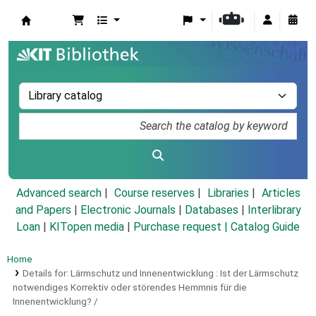
Koha online
Advanced search
Course reserves
Libraries
Articles
and Papers
|
Electronic Journals
|
Databases
|
Interlibrary
Loan
|
KITopen media
|
Purchase request |
Catalog Guide
Home
Details for:
Lärmschutz und Innenentwicklung :
Ist der Lärmschutz
notwendiges Korrektiv oder störendes Hemmnis für die
Innenentwicklung? /