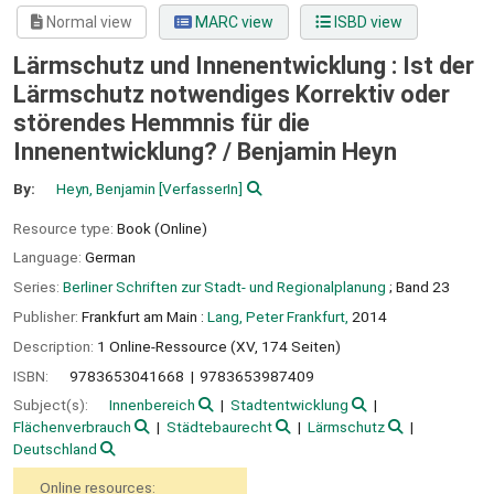
Normal view
MARC view
ISBD view
Lärmschutz und Innenentwicklung : Ist der
Lärmschutz notwendiges Korrektiv oder
störendes Hemmnis für die
Innenentwicklung? /
Benjamin Heyn
By:
Heyn, Benjamin
[VerfasserIn]
Resource type:
Book (Online)
Language:
German
Series:
Berliner Schriften zur Stadt- und Regionalplanung
; Band 23
Publisher:
Frankfurt am Main :
Lang, Peter Frankfurt,
2014
Description:
1 Online-Ressource (XV, 174 Seiten)
ISBN:
9783653041668
9783653987409
Subject(s):
Innenbereich
Stadtentwicklung
Flächenverbrauch
Städtebaurecht
Lärmschutz
Deutschland
Online resources: