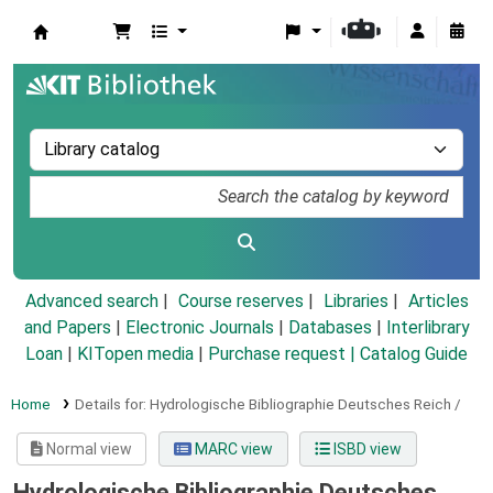
Koha online
Advanced search
Course reserves
Libraries
Articles
and Papers
|
Electronic Journals
|
Databases
|
Interlibrary
Loan
|
KITopen media
|
Purchase request |
Catalog Guide
Home
Details for:
Hydrologische Bibliographie Deutsches Reich /
Normal view
MARC view
ISBD view
Hydrologische Bibliographie Deutsches