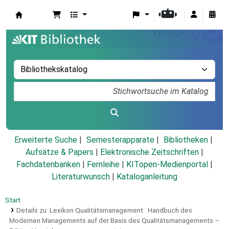
Koha
Erweiterte Suche
Semesterapparate
Bibliotheken
Aufsätze & Papers
|
Elektronische Zeitschriften
|
Fachdatenbanken
|
Fernleihe
|
KITopen-Medienportal
|
Literaturwunsch
|
Kataloganleitung
Start
Details zu:
Lexikon Qualitätsmanagement :
Handbuch des
Modernen Managements auf der Basis des Qualitätsmanagements –