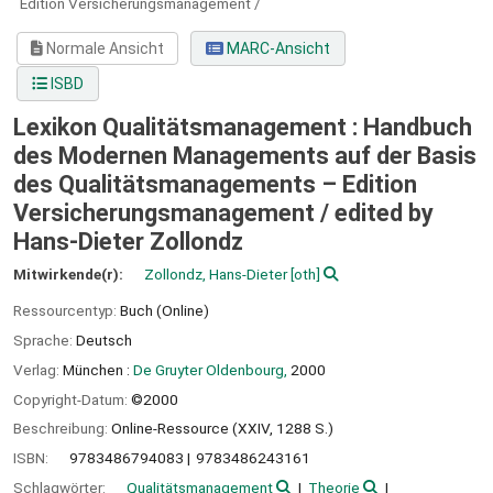
Edition Versicherungsmanagement /
Normale Ansicht
MARC-Ansicht
ISBD
Lexikon Qualitätsmanagement : Handbuch
des Modernen Managements auf der Basis
des Qualitätsmanagements – Edition
Versicherungsmanagement /
edited by
Hans-Dieter Zollondz
Mitwirkende(r):
Zollondz, Hans-Dieter
[oth]
Ressourcentyp:
Buch (Online)
Sprache:
Deutsch
Verlag:
München :
De Gruyter Oldenbourg,
2000
Copyright-Datum:
©2000
Beschreibung:
Online-Ressource (XXIV, 1288 S.)
ISBN:
9783486794083
9783486243161
Schlagwörter:
Qualitätsmanagement
Theorie