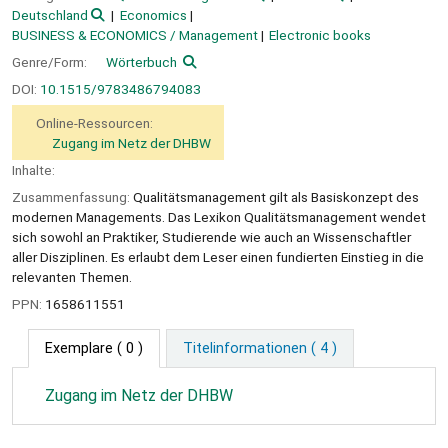
Deutschland
Economics
BUSINESS & ECONOMICS / Management
Electronic books
Genre/Form:
Wörterbuch
DOI:
10.1515/9783486794083
Online-Ressourcen:
Zugang im Netz der DHBW
Inhalte:
Zusammenfassung:
Qualitätsmanagement gilt als Basiskonzept des
modernen Managements. Das Lexikon Qualitätsmanagement wendet
sich sowohl an Praktiker, Studierende wie auch an Wissenschaftler
aller Disziplinen. Es erlaubt dem Leser einen fundierten Einstieg in die
relevanten Themen.
PPN:
1658611551
Exemplare
( 0 )
Titelinformationen ( 4 )
Zugang im Netz der DHBW