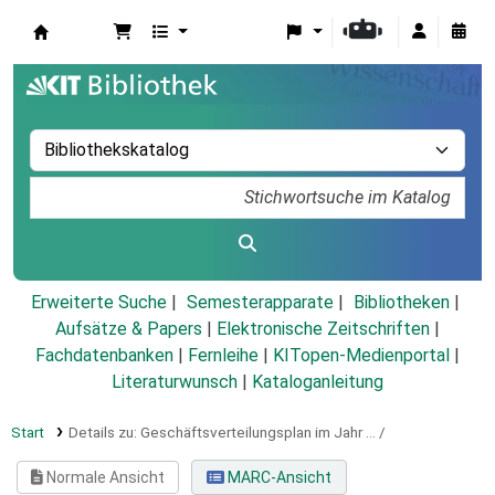
Koha
Erweiterte Suche
Semesterapparate
Bibliotheken
Aufsätze & Papers
|
Elektronische Zeitschriften
|
Fachdatenbanken
|
Fernleihe
|
KITopen-Medienportal
|
Literaturwunsch
|
Kataloganleitung
Start
Details zu:
Geschäftsverteilungsplan im Jahr ... /
Normale Ansicht
MARC-Ansicht