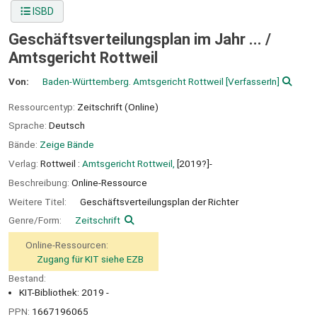
ISBD
Geschäftsverteilungsplan im Jahr ... /
Amtsgericht Rottweil
Von:
Baden-Württemberg. Amtsgericht Rottweil
[VerfasserIn]
Ressourcentyp:
Zeitschrift (Online)
Sprache:
Deutsch
Bände:
Zeige Bände
Verlag:
Rottweil :
Amtsgericht Rottweil,
[2019?]-
Beschreibung:
Online-Ressource
Weitere Titel:
Geschäftsverteilungsplan der Richter
Genre/Form:
Zeitschrift
Online-Ressourcen:
Zugang für KIT siehe EZB
Bestand:
KIT-Bibliothek: 2019 -
PPN:
1667196065