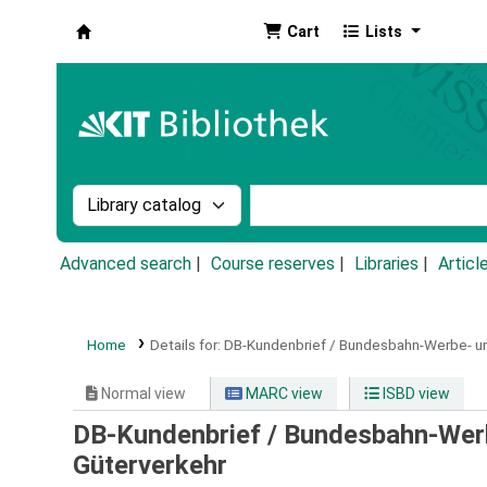
Cart
Lists
Koha online
Search the catalog by:
Search the catalog by k
Advanced search
Course reserves
Libraries
Articl
Home
Details for:
DB-Kundenbrief / Bundesbahn-Werbe- un
Normal view
MARC view
ISBD view
DB-Kundenbrief / Bundesbahn-Wer
Güterverkehr