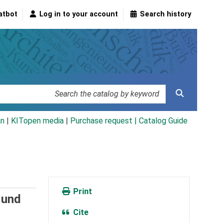
atbot
Log in to your account
Search history
an
|
KITopen media
|
Purchase request |
Catalog Guide
Print
 und
Cite