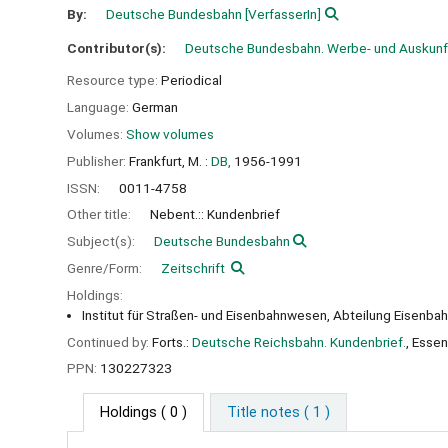
By:
Deutsche Bundesbahn
[VerfasserIn]
Contributor(s):
Deutsche Bundesbahn. Werbe- und Auskunft
Resource type:
Periodical
Language:
German
Volumes:
Show volumes
Publisher:
Frankfurt, M. :
DB,
1956-1991
ISSN:
0011-4758
Other title:
Nebent.:: Kundenbrief
Subject(s):
Deutsche Bundesbahn
Genre/Form:
Zeitschrift
Holdings:
Institut für Straßen- und Eisenbahnwesen, Abteilung Eisenba
Continued by:
Forts.:
Deutsche Reichsbahn. Kundenbrief.
, Essen
PPN:
130227323
Holdings
( 0 )
Title notes ( 1 )