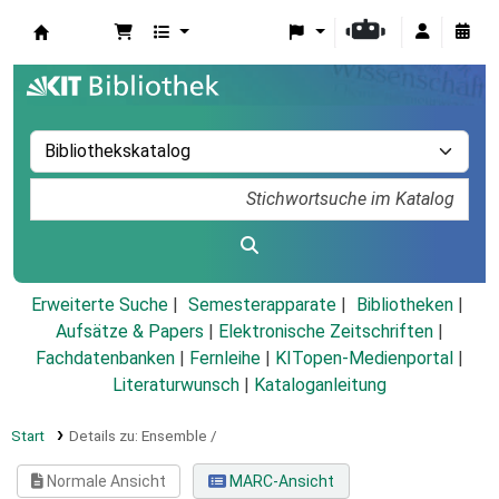
Koha
Erweiterte Suche
Semesterapparate
Bibliotheken
Aufsätze & Papers
|
Elektronische Zeitschriften
|
Fachdatenbanken
|
Fernleihe
|
KITopen-Medienportal
|
Literaturwunsch
|
Kataloganleitung
Start
Details zu:
Ensemble /
Normale Ansicht
MARC-Ansicht