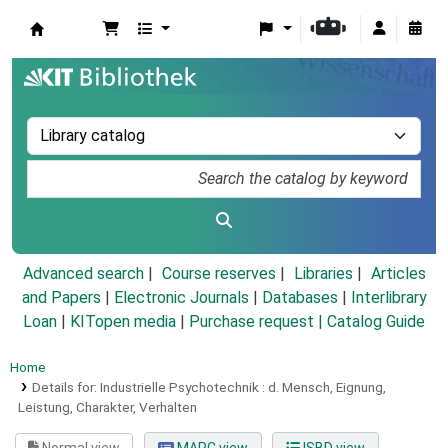
Koha online
Advanced search
Course reserves
Libraries
Articles
and Papers
|
Electronic Journals
|
Databases
|
Interlibrary
Loan
|
KITopen media
|
Purchase request |
Catalog Guide
Home
Details for:
Industrielle Psychotechnik :
d. Mensch, Eignung,
Leistung, Charakter, Verhalten