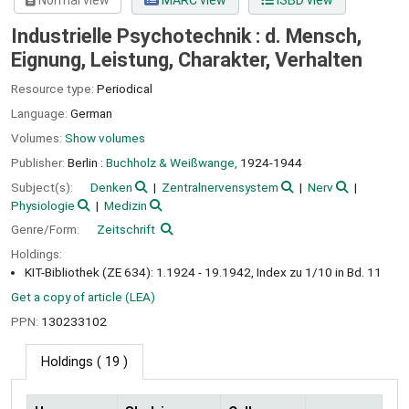
Normal view
MARC view
ISBD view
Industrielle Psychotechnik : d. Mensch,
Eignung, Leistung, Charakter, Verhalten
Resource type:
Periodical
Language:
German
Volumes:
Show volumes
Publisher:
Berlin :
Buchholz & Weißwange,
1924-1944
Subject(s):
Denken
Zentralnervensystem
Nerv
Physiologie
Medizin
Genre/Form:
Zeitschrift
Holdings:
KIT-Bibliothek (ZE 634): 1.1924 - 19.1942, Index zu 1/10 in Bd. 11
Get a copy of article (LEA)
PPN:
130233102
Holdings
( 19 )