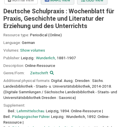
Normal view
MARC view
ISBD view
Deutsche Schulpraxis : Wochenblatt für
Praxis, Geschichte und Literatur der
Erziehung und des Unterrichts
Resource type:
Periodical (Online)
Language:
German
Volumes:
Show volumes
Publisher:
Leipzig :
Wunderlich,
1881-1907
Description:
Online-Ressource
Genre/Form:
Zeitschrift
Additional physical formats:
Digital. Ausg.: Dresden : Sächs.
Landesbibliothek - Staats- u. Universitätsbibliothek, 2014-2018.
(Digitale Sammlungen / Sächsische Landesbibliothek - Staats- und
Universitätsbibliothek Dresden : Saxonica)
Supplement:
Beil.:
Lehrmittelschau.
Leipzig, 1894. Online-Ressource
Beil.:
Pädagogischer Führer.
Leipzig : Wunderlich, 1892. Online-
Ressource