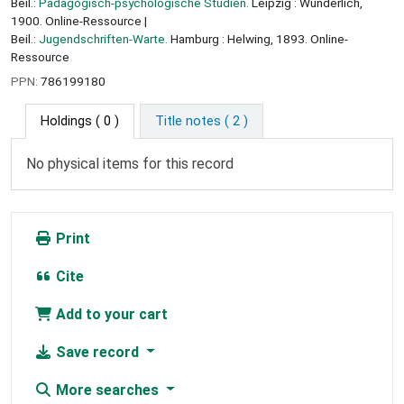
Beil.:
Pädagogisch-psychologische Studien.
Leipzig : Wunderlich,
1900. Online-Ressource
Beil.:
Jugendschriften-Warte.
Hamburg : Helwing, 1893. Online-
Ressource
PPN:
786199180
Holdings
( 0 )
Title notes ( 2 )
No physical items for this record
Print
Cite
Add to your cart
Save record
More searches