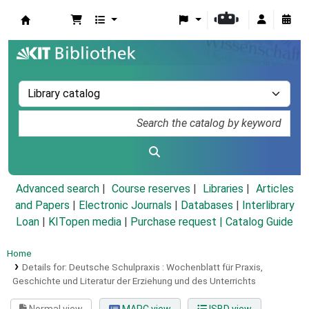
Koha online
Advanced search
Course reserves
Libraries
Articles
and Papers
|
Electronic Journals
|
Databases
|
Interlibrary
Loan
|
KITopen media
|
Purchase request |
Catalog Guide
Home
Details for:
Deutsche Schulpraxis :
Wochenblatt für Praxis,
Geschichte und Literatur der Erziehung und des Unterrichts