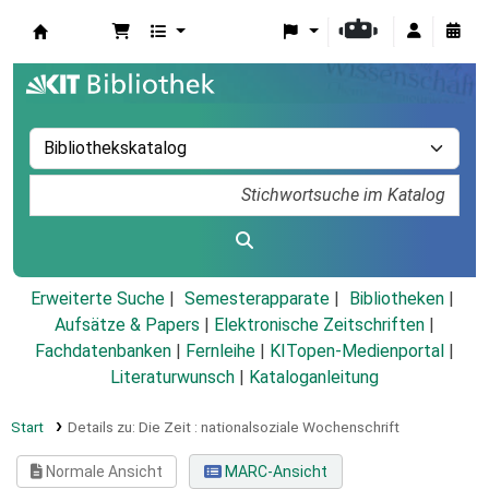
Koha
Erweiterte Suche
Semesterapparate
Bibliotheken
Aufsätze & Papers
|
Elektronische Zeitschriften
|
Fachdatenbanken
|
Fernleihe
|
KITopen-Medienportal
|
Literaturwunsch
|
Kataloganleitung
Start
Details zu:
Die Zeit :
nationalsoziale Wochenschrift
Normale Ansicht
MARC-Ansicht