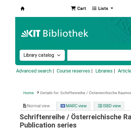
Cart
Lists
Koha online
Search the catalog by:
Search the catalog by k
Advanced search
Course reserves
Libraries
Articl
Home
Details for:
Schriftenreihe / Österreichische Raum
Normal view
MARC view
ISBD view
Schriftenreihe / Österreichische 
Publication series