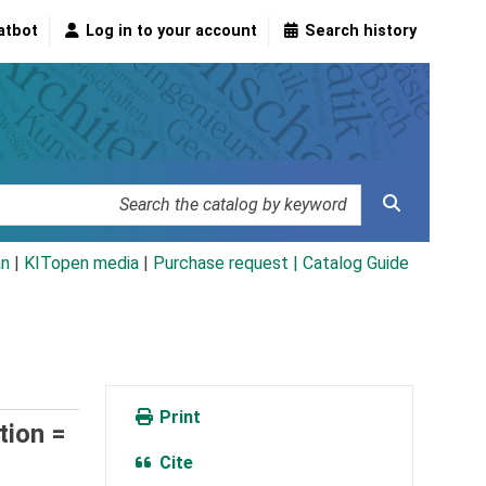
atbot
Log in to your account
Search history
an
|
KITopen media
|
Purchase request |
Catalog Guide
Print
tion =
Cite