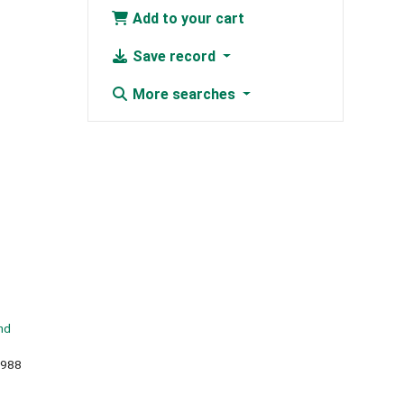
Add to your cart
Save record
More searches
nd
1988