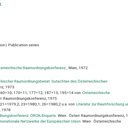
ion
Publication series
terreichische Raumordnungskonferenz.
, Wien, 1972
chischer Raumordnungsbeirat. Gutachten des Österreichischen
nz, 1973
 160=10; 170=11; 177=12; 187=13; 195=14 von:
Österreichische
rr. Raumordnungskonferenz, 1975
21=1979,2; 23=1980,1; 26=1980,2 u.a. von:
Literatur zur Raumforschung u
, 1978
dnungskonferenz. ÖROK-Enquete.
Wien : Österr. Raumordnungskonferenz, 
nsnationale Netzwerke der Europäischen Union.
Wien : Österreichische