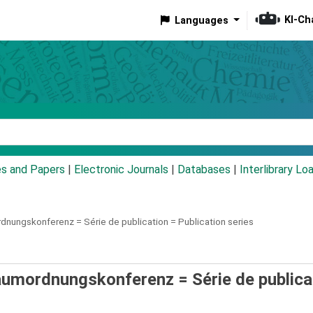
KI-Ch
Languages
eyword
es and Papers
|
Electronic Journals
|
Databases
|
Interlibrary Lo
ordnungskonferenz =
Série de publication = Publication series
Raumordnungskonferenz = Série de publica