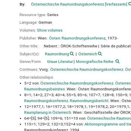
By:
Österreichische Raumordnungskonferenz
[VerfasserIn]
Resource type:
Series
Language:
German
Volumes:
Show volumes
Publisher:
Wien :
Österr. Raumordnungskonferenz,
1973-
Other title:
Nebent.:: ÖROK-Schriftenreihe
Série de publicat
Subject(s):
Raumordnung
Österreich
Genre/Form:
Graue Literatur
Monografische Reihe
Continues:
Vorg.:
Österreichische Raumordnungskonferenz. Ös
Other relationships:
5=2 von:
Österreichische Raumordnungskonferenz. Österrei
Raumordnungsbeirates.
Wien : Österr. Raumordnungskonfere
8=1; 14=2; 27=3; 40=4; 55=5; 85=6; 107=7; 128=8; 150=9;
Raumordnungskonferenz. Raumordnungsbericht.
Wien : Öste
12=1977,1; 16=1977,2; 18=1978,1; 19=1978,2; 20=1979,1; 
Raumplanung in Österreich.
Wien : Geschäftsstelle der ÖROK
64=[3]; 94=[5]; 109=6; 151=10 von:
Österreichische Raumor
115=1; 129=2; 132=3;152=4 von:
Aktionsprogramme und tra
Raumordnungskonferenz, 1994