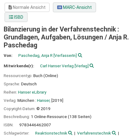
Normale Ansicht
MARC-Ansicht
ISBD
Bilanzierung in der Verfahrenstechnik :
Grundlagen, Aufgaben, Lösungen /
Anja R.
Paschedag
Von:
Paschedag, Anja R
[VerfasserIn]
Mitwirkende(r):
Carl Hanser Verlag
[Verlag]
Ressourcentyp:
Buch (Online)
Sprache:
Deutsch
Reihen:
Hanser eLibrary
Verlag:
München :
Hanser,
[2019]
Copyright-Datum:
© 2019
Beschreibung:
1 Online-Ressource (138 Seiten)
ISBN:
9783446462007
Schlagwörter:
Reaktionstechnik
Verfahrenstechnik