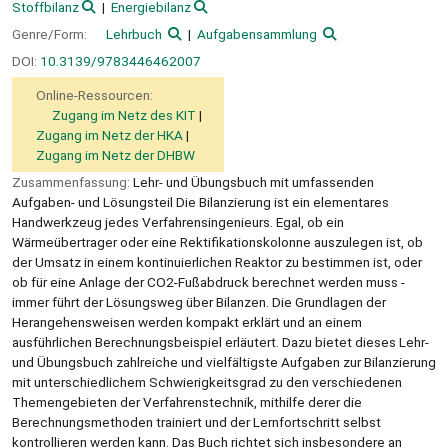
Stoffbilanz
Energiebilanz
Genre/Form:
Lehrbuch
Aufgabensammlung
DOI:
10.3139/9783446462007
Online-Ressourcen:
Zugang im Netz des KIT
Zugang im Netz der HKA
Zugang im Netz der DHBW
Zusammenfassung:
Lehr- und Übungsbuch mit umfassenden
Aufgaben- und Lösungsteil Die Bilanzierung ist ein elementares
Handwerkzeug jedes Verfahrensingenieurs. Egal, ob ein
Wärmeübertrager oder eine Rektifikationskolonne auszulegen ist, ob
der Umsatz in einem kontinuierlichen Reaktor zu bestimmen ist, oder
ob für eine Anlage der CO2-Fußabdruck berechnet werden muss -
immer führt der Lösungsweg über Bilanzen. Die Grundlagen der
Herangehensweisen werden kompakt erklärt und an einem
ausführlichen Berechnungsbeispiel erläutert. Dazu bietet dieses Lehr-
und Übungsbuch zahlreiche und vielfältigste Aufgaben zur Bilanzierung
mit unterschiedlichem Schwierigkeitsgrad zu den verschiedenen
Themengebieten der Verfahrenstechnik, mithilfe derer die
Berechnungsmethoden trainiert und der Lernfortschritt selbst
kontrollieren werden kann. Das Buch richtet sich insbesondere an