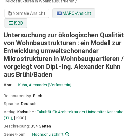
Mikrostrukturen in Wohnbauquartieren /
Normale Ansicht
MARC-Ansicht
ISBD
Untersuchung zur ökologischen Qualität
von Wohnbaustrukturen : ein Modell zur
Entwicklung umweltschonender
Mikrostrukturen in Wohnbauquartieren /
vorgelegt von Dipl.-Ing. Alexander Kuhn
aus Brühl/Baden
Von:
Kuhn, Alexander
[VerfasserIn]
Ressourcentyp:
Buch
Sprache:
Deutsch
Verlag:
Karlsruhe :
Fakultät für Architektur der Universität Karlsruhe
(TH),
[1998]
Beschreibung:
354 Seiten
Genre/Form:
Hochschulschrift