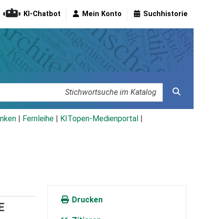
KI-Chatbot
Mein Konto
Suchhistorie
nken
|
Fernleihe
|
KITopen-Medienportal
|
Drucken
E