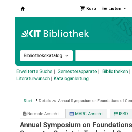
Korb
Listen
Koha
Suche im Katalog nach:
Stichwortsuche im Ka
Erweiterte Suche
Semesterapparate
Bibliotheken
Literaturwunsch
|
Kataloganleitung
Start
Details zu:
Annual Symposium on Foundations of Com
Normale Ansicht
MARC-Ansicht
ISBD
Annual Symposium on Foundations