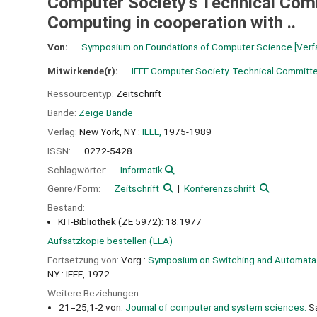
Computer Society's Technical Com
Computing in cooperation with ..
Von:
Symposium on Foundations of Computer Science
[Verf
Mitwirkende(r):
IEEE Computer Society. Technical Committ
Ressourcentyp:
Zeitschrift
Bände:
Zeige Bände
Verlag:
New York, NY :
IEEE,
1975-1989
ISSN:
0272-5428
Schlagwörter:
Informatik
Genre/Form:
Zeitschrift
Konferenzschrift
Bestand:
KIT-Bibliothek (ZE 5972): 18.1977
Aufsatzkopie bestellen (LEA)
Fortsetzung von:
Vorg.:
Symposium on Switching and Automata 
NY : IEEE, 1972
Weitere Beziehungen:
21=25,1-2 von:
Journal of computer and system sciences.
Sa