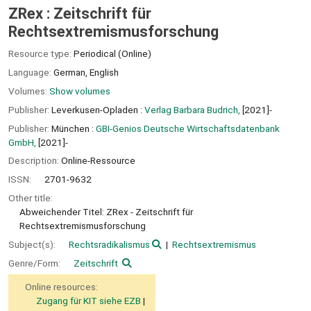
ZRex : Zeitschrift für
Rechtsextremismusforschung
Resource type:
Periodical (Online)
Language:
German
,
English
Volumes:
Show volumes
Publisher:
Leverkusen-Opladen :
Verlag Barbara Budrich,
[2021]-
Publisher:
München :
GBI-Genios Deutsche Wirtschaftsdatenbank
GmbH,
[2021]-
Description:
Online-Ressource
ISSN:
2701-9632
Other title:
Abweichender Titel: ZRex - Zeitschrift für
Rechtsextremismusforschung
Subject(s):
Rechtsradikalismus
Rechtsextremismus
Genre/Form:
Zeitschrift
Online resources:
Zugang für KIT siehe EZB