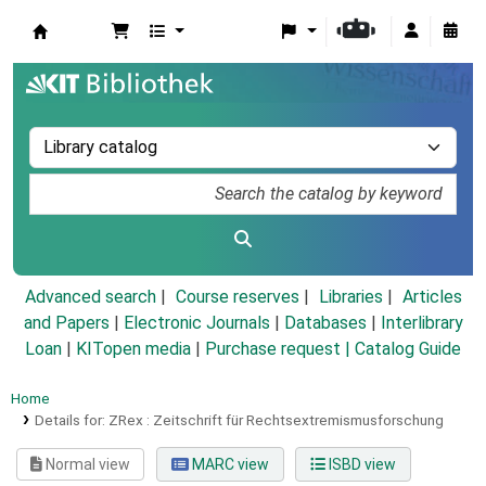
Koha online
Advanced search
Course reserves
Libraries
Articles
and Papers
|
Electronic Journals
|
Databases
|
Interlibrary
Loan
|
KITopen media
|
Purchase request |
Catalog Guide
Home
Details for:
ZRex :
Zeitschrift für Rechtsextremismusforschung
Normal view
MARC view
ISBD view