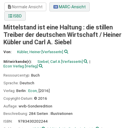
Normale Ansicht
MARC-Ansicht
ISBD
Mittelstand ist eine Haltung : die stillen
Treiber der deutschen Wirtschaft /
Heiner
Kübler und Carl A. Siebel
Von:
Kübler, Heiner
[VerfasserIn]
Mitwirkende(r):
Siebel, Carl A
[VerfasserIn]
Econ Verlag
[Verlag]
Ressourcentyp:
Buch
Sprache:
Deutsch
Verlag:
Berlin :
Econ,
[2016]
Copyright-Datum:
© 2016
Auflage:
wvib-Sonderedition
Beschreibung:
284 Seiten : Illustrationen
ISBN:
9783430202244