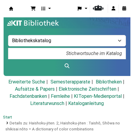
Koha
Erweiterte Suche
Semesterapparate
Bibliotheken
Aufsätze & Papers
|
Elektronische Zeitschriften
|
Fachdatenbanken
|
Fernleihe
|
KITopen-Medienportal
|
Literaturwunsch
|
Kataloganleitung
Start
Details zu:
Haishoku-jiten.
2,
Haishoku-jiten : Taishō, Shōwa no
shikisai nōto = A dictionary of color combinations