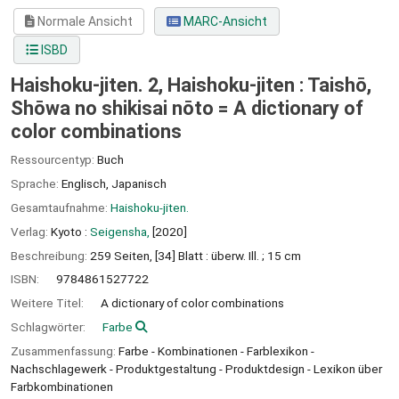
Normale Ansicht
MARC-Ansicht
ISBD
Haishoku-jiten. 2, Haishoku-jiten : Taishō,
Shōwa no shikisai nōto = A dictionary of
color combinations
Ressourcentyp:
Buch
Sprache:
Englisch
,
Japanisch
Gesamtaufnahme:
Haishoku-jiten.
Verlag:
Kyoto :
Seigensha,
[2020]
Beschreibung:
259 Seiten, [34] Blatt : überw. Ill. ; 15 cm
ISBN:
9784861527722
Weitere Titel:
A dictionary of color combinations
Schlagwörter:
Farbe
Zusammenfassung:
Farbe - Kombinationen - Farblexikon -
Nachschlagewerk - Produktgestaltung - Produktdesign - Lexikon über
Farbkombinationen