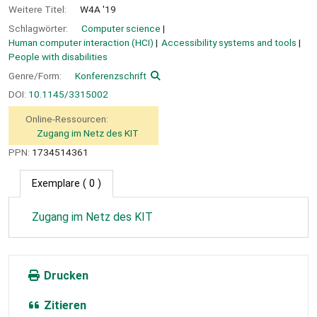
Weitere Titel:
W4A '19
Schlagwörter:
Computer science
Human computer interaction (HCI)
Accessibility systems and tools
People with disabilities
Genre/Form:
Konferenzschrift
DOI:
10.1145/3315002
Online-Ressourcen:
Zugang im Netz des KIT
PPN:
1734514361
Exemplare
( 0 )
Zugang im Netz des KIT
Drucken
Zitieren