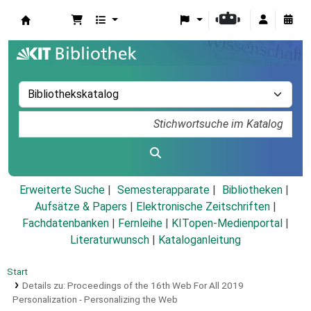
Koha
Erweiterte Suche
Semesterapparate
Bibliotheken
Aufsätze & Papers
|
Elektronische Zeitschriften
|
Fachdatenbanken
|
Fernleihe
|
KITopen-Medienportal
|
Literaturwunsch
|
Kataloganleitung
Start
Details zu:
Proceedings of the 16th Web For All 2019
Personalization - Personalizing the Web