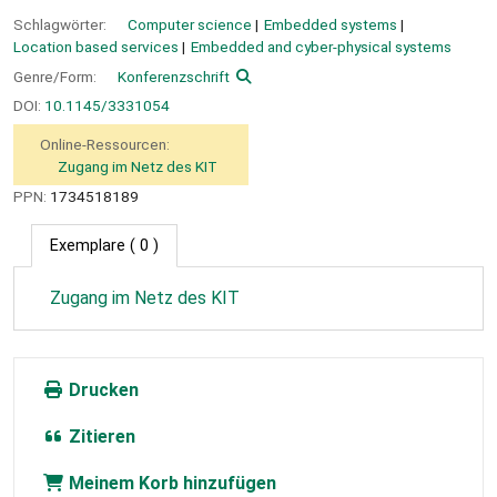
Schlagwörter:
Computer science
Embedded systems
Location based services
Embedded and cyber-physical systems
Genre/Form:
Konferenzschrift
DOI:
10.1145/3331054
Online-Ressourcen:
Zugang im Netz des KIT
PPN:
1734518189
Exemplare
( 0 )
Zugang im Netz des KIT
Drucken
Zitieren
Meinem Korb hinzufügen