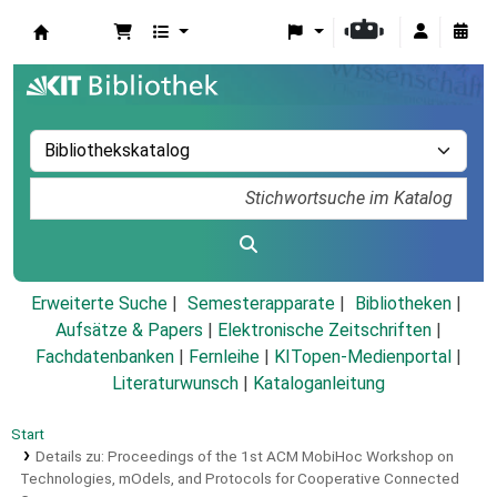
Koha
Erweiterte Suche
Semesterapparate
Bibliotheken
Aufsätze & Papers
|
Elektronische Zeitschriften
|
Fachdatenbanken
|
Fernleihe
|
KITopen-Medienportal
|
Literaturwunsch
|
Kataloganleitung
Start
Details zu:
Proceedings of the 1st ACM MobiHoc Workshop on
Technologies, mOdels, and Protocols for Cooperative Connected