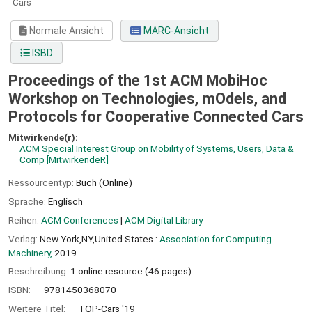
Cars
Normale Ansicht
MARC-Ansicht
ISBD
Proceedings of the 1st ACM MobiHoc
Workshop on Technologies, mOdels, and
Protocols for Cooperative Connected Cars
Mitwirkende(r):
ACM Special Interest Group on Mobility of Systems, Users, Data &
Comp
[MitwirkendeR]
Ressourcentyp:
Buch (Online)
Sprache:
Englisch
Reihen:
ACM Conferences
|
ACM Digital Library
Verlag:
New York,NY,United States :
Association for Computing
Machinery,
2019
Beschreibung:
1 online resource (46 pages)
ISBN:
9781450368070
Weitere Titel:
TOP-Cars '19