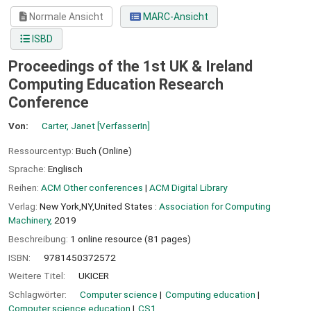
Normale Ansicht
MARC-Ansicht
ISBD
Proceedings of the 1st UK & Ireland
Computing Education Research
Conference
Von:
Carter, Janet
[VerfasserIn]
Ressourcentyp:
Buch (Online)
Sprache:
Englisch
Reihen:
ACM Other conferences
|
ACM Digital Library
Verlag:
New York,NY,United States :
Association for Computing
Machinery,
2019
Beschreibung:
1 online resource (81 pages)
ISBN:
9781450372572
Weitere Titel:
UKICER
Schlagwörter:
Computer science
Computing education
Computer science education
CS1