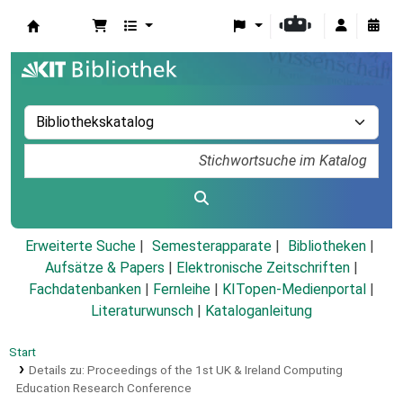
Koha
Erweiterte Suche
Semesterapparate
Bibliotheken
Aufsätze & Papers
|
Elektronische Zeitschriften
|
Fachdatenbanken
|
Fernleihe
|
KITopen-Medienportal
|
Literaturwunsch
|
Kataloganleitung
Start
Details zu:
Proceedings of the 1st UK & Ireland Computing
Education Research Conference