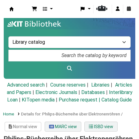
Koha online
Advanced search
Course reserves
Libraries
Articles
and Papers
|
Electronic Journals
|
Databases
|
Interlibrary
Loan
|
KITopen media
|
Purchase request |
Catalog Guide
Home
Details for:
Philips-Bücherreihe über Elektronenröhren /
Normal view
MARC view
ISBD view
Philips-Bücherreihe über Elektronenröhren