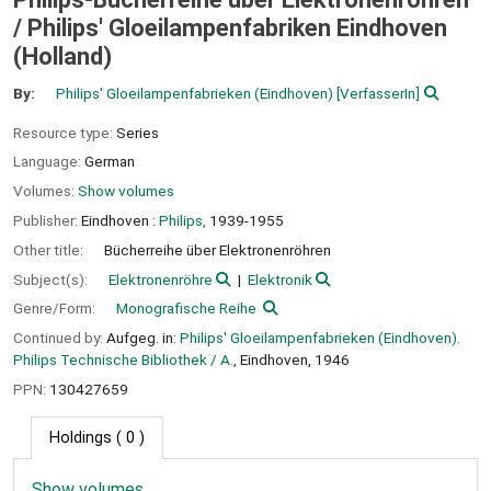
/
Philips' Gloeilampenfabriken Eindhoven
(Holland)
By:
Philips' Gloeilampenfabrieken (Eindhoven)
[VerfasserIn]
Resource type:
Series
Language:
German
Volumes:
Show volumes
Publisher:
Eindhoven :
Philips,
1939-1955
Other title:
Bücherreihe über Elektronenröhren
Subject(s):
Elektronenröhre
Elektronik
Genre/Form:
Monografische Reihe
Continued by:
Aufgeg. in:
Philips' Gloeilampenfabrieken (Eindhoven).
Philips Technische Bibliothek / A.
, Eindhoven, 1946
PPN:
130427659
Holdings
( 0 )
Show volumes