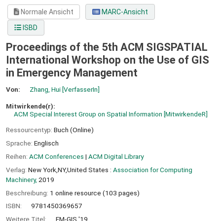
Normale Ansicht
MARC-Ansicht
ISBD
Proceedings of the 5th ACM SIGSPATIAL
International Workshop on the Use of GIS
in Emergency Management
Von:
Zhang, Hui
[VerfasserIn]
Mitwirkende(r):
ACM Special Interest Group on Spatial Information
[MitwirkendeR]
Ressourcentyp:
Buch (Online)
Sprache:
Englisch
Reihen:
ACM Conferences
|
ACM Digital Library
Verlag:
New York,NY,United States :
Association for Computing
Machinery,
2019
Beschreibung:
1 online resource (103 pages)
ISBN:
9781450369657
Weitere Titel:
EM-GIS '19