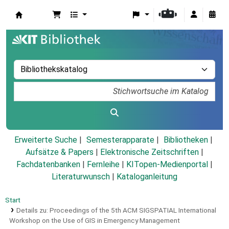
Koha
Erweiterte Suche
Semesterapparate
Bibliotheken
Aufsätze & Papers
|
Elektronische Zeitschriften
|
Fachdatenbanken
|
Fernleihe
|
KITopen-Medienportal
|
Literaturwunsch
|
Kataloganleitung
Start
Details zu:
Proceedings of the 5th ACM SIGSPATIAL International
Workshop on the Use of GIS in Emergency Management