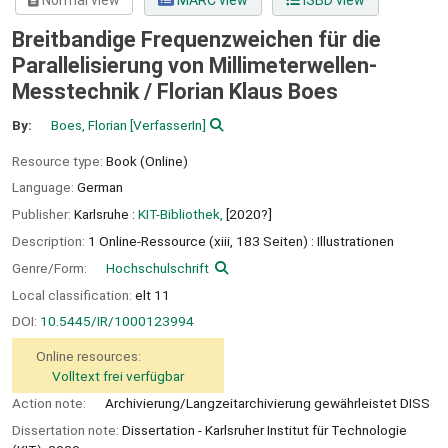
Normal view
MARC view
ISBD view
Breitbandige Frequenzweichen für die
Parallelisierung von Millimeterwellen-
Messtechnik /
Florian Klaus Boes
By:
Boes, Florian
[VerfasserIn]
Resource type:
Book (Online)
Language:
German
Publisher:
Karlsruhe :
KIT-Bibliothek,
[2020?]
Description:
1 Online-Ressource (xiii, 183 Seiten) : Illustrationen
Genre/Form:
Hochschulschrift
Local classification:
elt 11
DOI:
10.5445/IR/1000123994
Online resources:
Volltext frei verfügbar
Action note:
Archivierung/Langzeitarchivierung gewährleistet DISS
Dissertation note:
Dissertation - Karlsruher Institut für Technologie