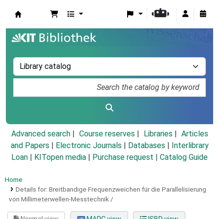
Koha online
Advanced search
Course reserves
Libraries
Articles
and Papers
|
Electronic Journals
|
Databases
|
Interlibrary
Loan
|
KITopen media
|
Purchase request |
Catalog Guide
Home
Details for:
Breitbandige Frequenzweichen für die Parallelisierung
von Millimeterwellen-Messtechnik /