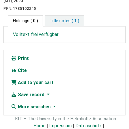
(KIT), 2020
PPN:
1735102245
Holdings
( 0 )
Title notes ( 1 )
Volltext frei verfügbar
Print
Cite
Add to your cart
Save record
More searches
KIT – The University in the Helmholtz Association
Home
|
Impressum
|
Datenschutz
|