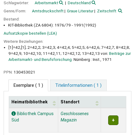
Schlagwörter:
Arbeitsmarkt
Deutschland
Genre/Form:
Amtsdruckschrift
Graue Literatur
Zeitschrift
Bestand:
KIT-Bibliothek (ZA 6804): 1976/79 - 1991(1992)
Aufsatzkopie bestellen (LEA)
Weitere Beziehungen:
[1]=42,[1]; 2=42,2; 3=42,3; 4=42,4; 5=42,5; 6=42,6; 7=42,7; 8=42,8;
9=42,9; 10=42,10; 11=42,11; 12=42,12; 13=42,13 von:
Beiträge zur
Arbeitsmarkt- und Berufsforschung.
Nürnberg : Inst., 1971
PPN:
130453021
Exemplare
( 1 )
Titelinformationen ( 1 )
Heimatbibliothek
Standort
Exemplare
Bibliothek Campus
Geschlossenes
Süd
Magazin