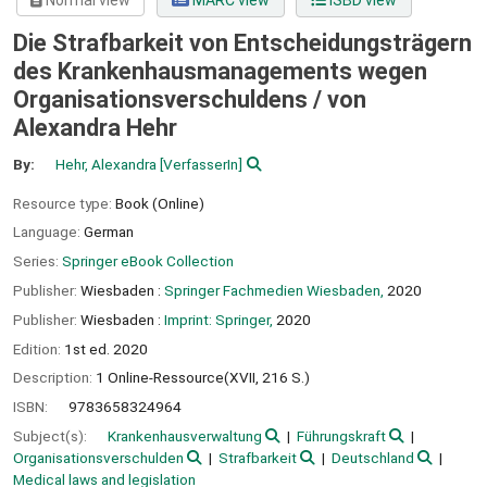
Normal view
MARC view
ISBD view
Die Strafbarkeit von Entscheidungsträgern
des Krankenhausmanagements wegen
Organisationsverschuldens /
von
Alexandra Hehr
By:
Hehr, Alexandra
[VerfasserIn]
Resource type:
Book (Online)
Language:
German
Series:
Springer eBook Collection
Publisher:
Wiesbaden :
Springer Fachmedien Wiesbaden,
2020
Publisher:
Wiesbaden :
Imprint: Springer,
2020
Edition:
1st ed. 2020
Description:
1 Online-Ressource(XVII, 216 S.)
ISBN:
9783658324964
Subject(s):
Krankenhausverwaltung
Führungskraft
Organisationsverschulden
Strafbarkeit
Deutschland
Medical laws and legislation