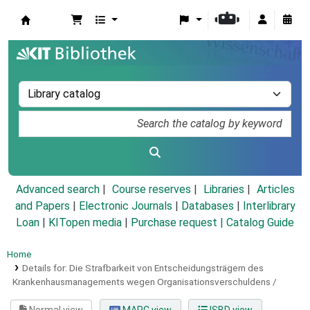
Koha online
Advanced search
Course reserves
Libraries
Articles
and Papers
|
Electronic Journals
|
Databases
|
Interlibrary
Loan
|
KITopen media
|
Purchase request |
Catalog Guide
Home
Details for:
Die Strafbarkeit von Entscheidungsträgern des
Krankenhausmanagements wegen Organisationsverschuldens /