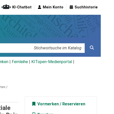
KI-Chatbot
Mein Konto
Suchhistorie
nken
|
Fernleihe
|
KITopen-Medienportal
|
ten /
Vormerken
iale