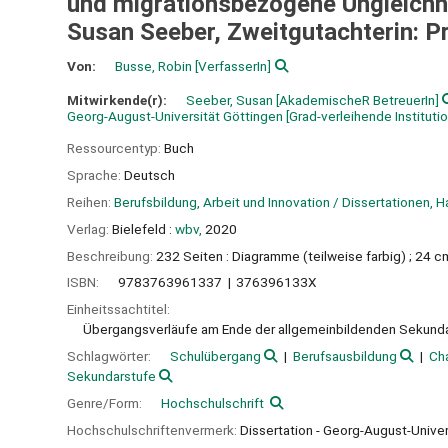
und migrationsbezogene Ungleichh
Susan Seeber, Zweitgutachterin: Pro
Von:
Busse, Robin
[VerfasserIn]
Mitwirkende(r):
Seeber, Susan
[AkademischeR BetreuerIn]
Georg-August-Universität Göttingen
[Grad-verleihende Institutio
Ressourcentyp:
Buch
Sprache:
Deutsch
Reihen:
Berufsbildung, Arbeit und Innovation / Dissertationen, H
Verlag:
Bielefeld :
wbv,
2020
Beschreibung:
232 Seiten : Diagramme (teilweise farbig) ; 24 
ISBN:
9783763961337
376396133X
Einheitssachtitel:
Übergangsverläufe am Ende der allgemeinbildenden Sekundars
Schlagwörter:
Schulübergang
Berufsausbildung
Ch
Sekundarstufe
Genre/Form:
Hochschulschrift
Hochschulschriftenvermerk:
Dissertation - Georg-August-Unive