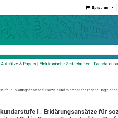
Sprachen
talog
Aufsätze & Papers
|
Elektronische Zeitschriften
|
Fachdatenba
tufe I :
Erklärungsansätze für soziale und migrationsbezogene Ungleichhei
undarstufe I : Erklärungsansätze für soz