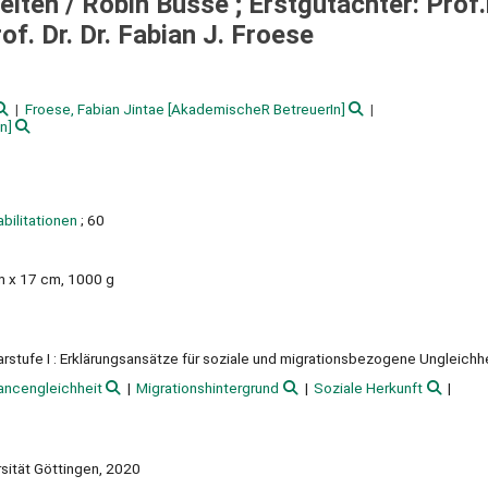
eiten /
Robin Busse ; Erstgutachter: Prof.i
f. Dr. Dr. Fabian J. Froese
Froese, Fabian Jintae
[AkademischeR BetreuerIn]
n]
abilitationen
; 60
cm x 17 cm, 1000 g
tufe I : Erklärungsansätze für soziale und migrationsbezogene Ungleichh
ancengleichheit
Migrationshintergrund
Soziale Herkunft
rsität Göttingen, 2020