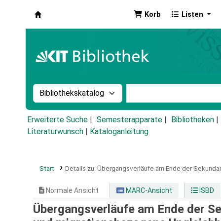
Korb
Listen
Koha
Suche im Katalog nach:
Stichwortsuche im Ka
Erweiterte Suche
Semesterapparate
Bibliotheken
Literaturwunsch
|
Kataloganleitung
Start
Details zu:
Übergangsverläufe am Ende der Sekundars
Normale Ansicht
MARC-Ansicht
ISBD
Übergangsverläufe am Ende der Sek