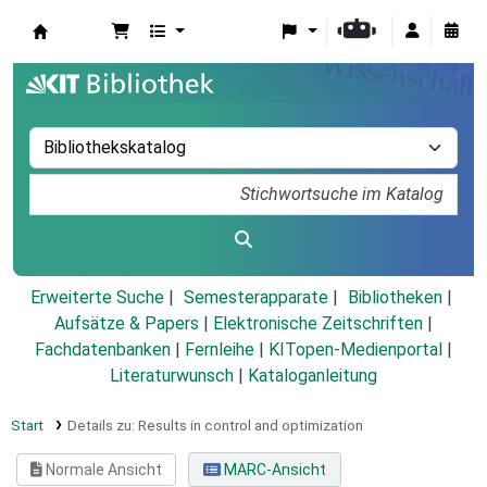
Koha
Erweiterte Suche
Semesterapparate
Bibliotheken
Aufsätze & Papers
|
Elektronische Zeitschriften
|
Fachdatenbanken
|
Fernleihe
|
KITopen-Medienportal
|
Literaturwunsch
|
Kataloganleitung
Start
Details zu:
Results in control and optimization
Normale Ansicht
MARC-Ansicht