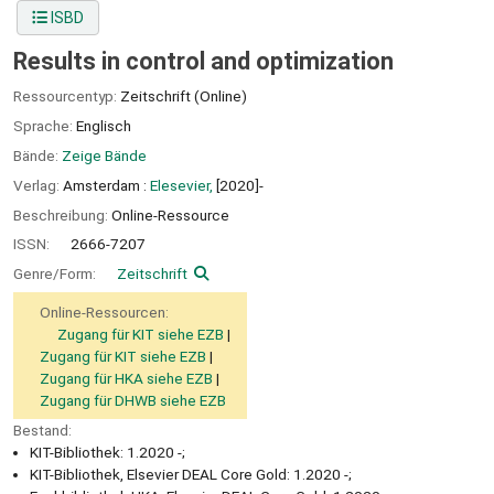
ISBD
Results in control and optimization
Ressourcentyp:
Zeitschrift (Online)
Sprache:
Englisch
Bände:
Zeige Bände
Verlag:
Amsterdam :
Elesevier,
[2020]-
Beschreibung:
Online-Ressource
ISSN:
2666-7207
Genre/Form:
Zeitschrift
Online-Ressourcen:
Zugang für KIT siehe EZB
Zugang für KIT siehe EZB
Zugang für HKA siehe EZB
Zugang für DHWB siehe EZB
Bestand:
KIT-Bibliothek: 1.2020 -;
KIT-Bibliothek, Elsevier DEAL Core Gold: 1.2020 -;