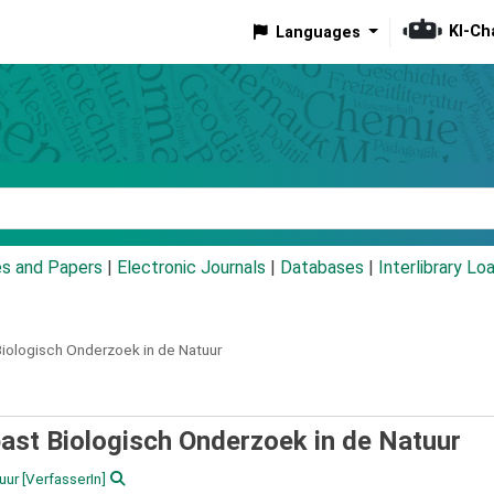
KI-Ch
Languages
eyword
es and Papers
|
Electronic Journals
|
Databases
|
Interlibrary Lo
Biologisch Onderzoek in de Natuur
past Biologisch Onderzoek in de Natuur
uur
[VerfasserIn]