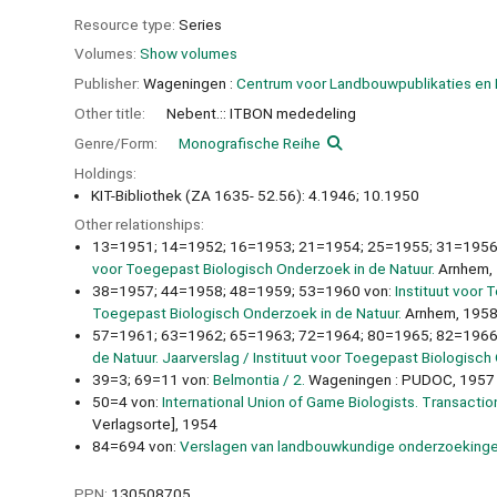
Resource type:
Series
Volumes:
Show volumes
Publisher:
Wageningen :
Centrum voor Landbouwpublikaties en 
Other title:
Nebent.:: ITBON mededeling
Genre/Form:
Monografische Reihe
Holdings:
KIT-Bibliothek (ZA 1635- 52.56): 4.1946; 10.1950
Other relationships:
13=1951; 14=1952; 16=1953; 21=1954; 25=1955; 31=1956
voor Toegepast Biologisch Onderzoek in de Natuur.
Arnhem,
38=1957; 44=1958; 48=1959; 53=1960 von:
Instituut voor
Toegepast Biologisch Onderzoek in de Natuur.
Arnhem, 195
57=1961; 63=1962; 65=1963; 72=1964; 80=1965; 82=1966
de Natuur. Jaarverslag / Instituut voor Toegepast Biologisch
39=3; 69=11 von:
Belmontia / 2.
Wageningen : PUDOC, 1957
50=4 von:
International Union of Game Biologists. Transaction
Verlagsorte], 1954
84=694 von:
Verslagen van landbouwkundige onderzoekinge
PPN:
130508705