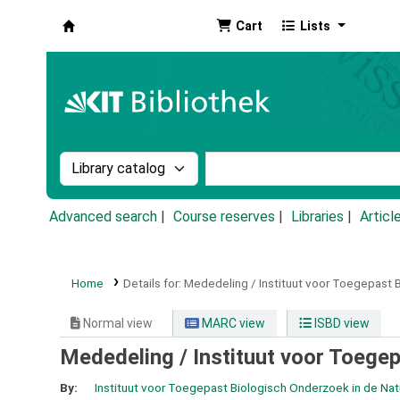
Cart
Lists
Koha online
Search the catalog by:
Search the catalog by k
Advanced search
Course reserves
Libraries
Articl
Home
Details for:
Mededeling / Instituut voor Toegepast 
Normal view
MARC view
ISBD view
Mededeling / Instituut voor Toege
By:
Instituut voor Toegepast Biologisch Onderzoek in de Nat