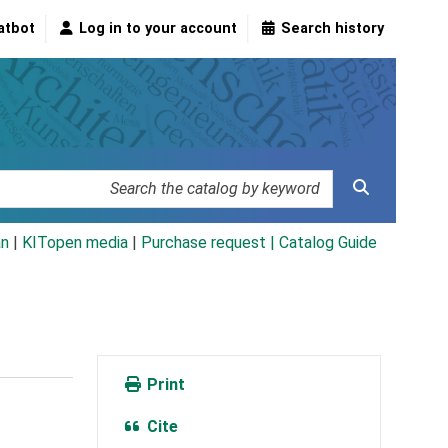
atbot
Log in to your account
Search history
an
|
KITopen media
|
Purchase request |
Catalog Guide
Print
Cite