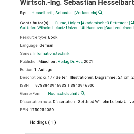
Wirtsch.-Ing. Sebastian Hesselbar
By:
Hesselbarth, Sebastian
[VerfasserIn]
Contributor(s):
Blume, Holger
[AkademischeR BetreuerIn]
Gottfried Wilhelm Leibniz Universität Hannover
[Grad-verleihende
Resource type:
Book
Language:
German
Series:
Informationstechnik
Publisher:
München :
Verlag Dr. Hut,
2021
Edition:
1. Auflage
Description:
xi, 177 Seiten : Illustrationen, Diagramme ; 21 cm, 
ISBN:
9783843946933
3843946930
Genre/Form:
Hochschulschrift
Dissertation note:
Dissertation - Gottfried Wilhelm Leibniz Univ
PPN:
1750254050
Holdings
( 1 )