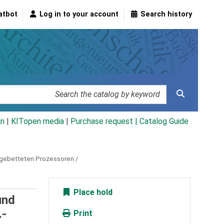
atbot
Log in to your account
Search history
an
|
KITopen media
|
Purchase request |
Catalog Guide
ngebetteten Prozessoren /
Place hold
und
.-
Print