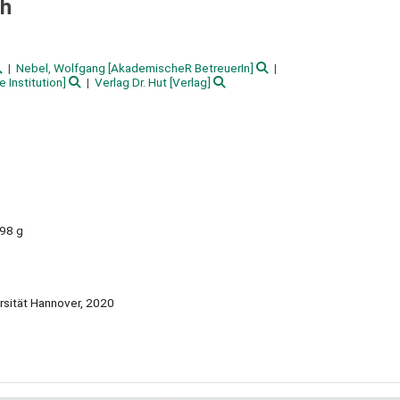
th
Nebel, Wolfgang
[AkademischeR BetreuerIn]
 Institution]
Verlag Dr. Hut
[Verlag]
298 g
ersität Hannover, 2020