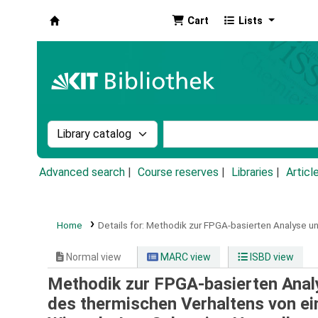
Cart
Lists
Koha online
Search the catalog by:
Search the catalog by k
Advanced search
Course reserves
Libraries
Articl
Home
Details for:
Methodik zur FPGA-basierten Analyse un
Normal view
MARC view
ISBD view
Methodik zur FPGA-basierten Analy
des thermischen Verhaltens von e