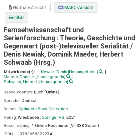
Normale Ansicht
MARC-Ansicht
ISBD
Fernsehwissenschaft und
Serienforschung : Theorie, Geschichte und
Gegenwart (post-)televisueller Serialität /
Denis Newiak, Dominik Maeder, Herbert
Schwaab (Hrsg.)
Mitwirkende(r):
Newiak, Denis
[HerausgeberIn]
Maeder, Dominik
[HerausgeberIn]
Schwaab, Herbert
[HerausgeberIn]
Ressourcentyp:
Buch (Online)
Sprache:
Deutsch
Reihen:
Springer eBook Collection
Verlag:
Wiesbaden :
Springer VS,
2021
Beschreibung:
1 Online-Ressource (VI, 338 Seiten)
ISBN:
9783658322274