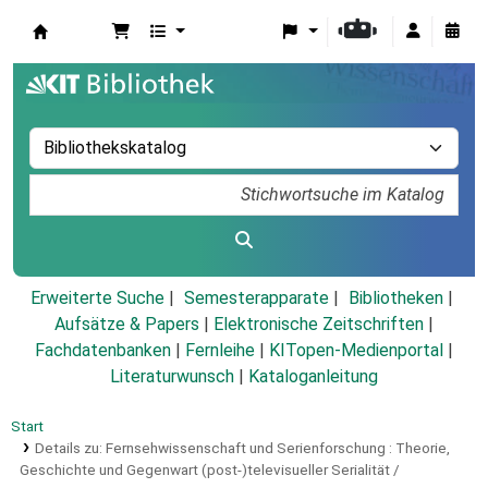
Koha
Erweiterte Suche
Semesterapparate
Bibliotheken
Aufsätze & Papers
|
Elektronische Zeitschriften
|
Fachdatenbanken
|
Fernleihe
|
KITopen-Medienportal
|
Literaturwunsch
|
Kataloganleitung
Start
Details zu:
Fernsehwissenschaft und Serienforschung :
Theorie,
Geschichte und Gegenwart (post-)televisueller Serialität /