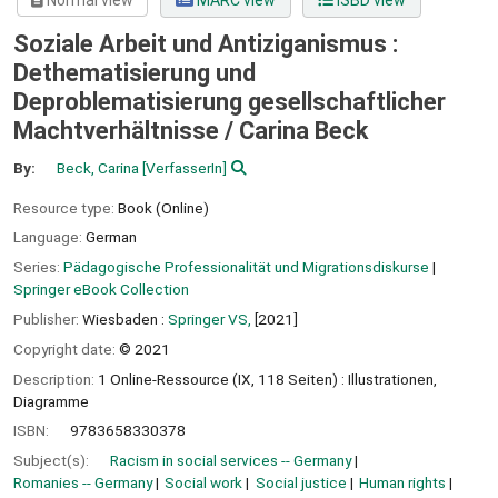
Normal view
MARC view
ISBD view
Soziale Arbeit und Antiziganismus :
Dethematisierung und
Deproblematisierung gesellschaftlicher
Machtverhältnisse /
Carina Beck
By:
Beck, Carina
[VerfasserIn]
Resource type:
Book (Online)
Language:
German
Series:
Pädagogische Professionalität und Migrationsdiskurse
|
Springer eBook Collection
Publisher:
Wiesbaden :
Springer VS,
[2021]
Copyright date:
© 2021
Description:
1 Online-Ressource (IX, 118 Seiten) : Illustrationen,
Diagramme
ISBN:
9783658330378
Subject(s):
Racism in social services -- Germany
Romanies -- Germany
Social work
Social justice
Human rights