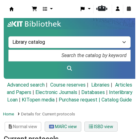
Koha online
Advanced search
Course reserves
Libraries
Articles
and Papers
|
Electronic Journals
|
Databases
|
Interlibrary
Loan
|
KITopen media
|
Purchase request |
Catalog Guide
Home
Details for:
Current protocols
Normal view
MARC view
ISBD view
Current protocols