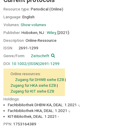
Resource type:
Periodical (Online)
Language:
English
Volumes:
Show volumes
Publisher:
Hoboken, NJ :
Wiley,
[2021]-
Description:
Online-Ressource
ISSN:
2691-1299
Genre/Form:
Zeitschrift
DOI:
10.1002/(ISSN)2691-1299
Online resources:
Zugang für DHWB siehe EZB
Zugang für HKA siehe EZB
Zugang für KIT siehe EZB
Holdings:
Fachbibliothek DHBW-KA, DEAL: 1.2021 -;
Fachbibliothek HKA, DEAL: 1.2021 -;
KIT-Bibliothek, DEAL: 1.2021 -
PPN:
1753164389