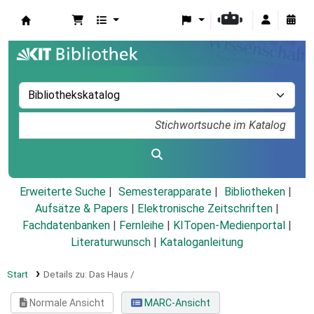
Koha
Erweiterte Suche
Semesterapparate
Bibliotheken
Aufsätze & Papers
|
Elektronische Zeitschriften
|
Fachdatenbanken
|
Fernleihe
|
KITopen-Medienportal
|
Literaturwunsch
|
Kataloganleitung
Start
Details zu:
Das Haus /
Normale Ansicht
MARC-Ansicht