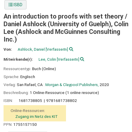
ISBD
An introduction to proofs with set theory /
Daniel Ashlock (University of Guelph), Colin
Lee (Ashlock and McGuinnes Consulting
Inc.)
Von:
Ashlock, Daniel
[VerfasserIn]
Mitwirkende(r):
Lee, Colin
[VerfasserIn]
Ressourcentyp:
Buch (Online)
Sprache:
Englisch
Verlag:
San Rafael, CA :
Morgan & Claypool Publishers,
2020
Beschreibung:
1 Online-Ressource (1 online resource)
ISBN:
1681738805
9781681738802
Online-Ressourcen:
Zugang im Netz des KIT
PPN:
1755157150