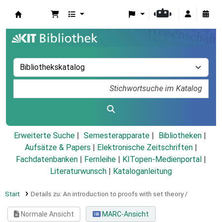
Koha
Erweiterte Suche
Semesterapparate
Bibliotheken
Aufsätze & Papers
|
Elektronische Zeitschriften
|
Fachdatenbanken
|
Fernleihe
|
KITopen-Medienportal
|
Literaturwunsch
|
Kataloganleitung
Start
Details zu:
An introduction to proofs with set theory /
Normale Ansicht
MARC-Ansicht