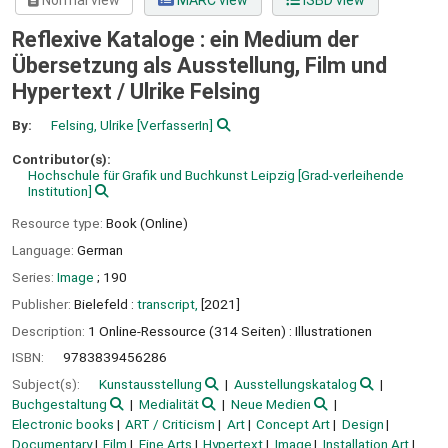
Normal view
MARC view
ISBD view
Reflexive Kataloge : ein Medium der
Übersetzung als Ausstellung, Film und
Hypertext /
Ulrike Felsing
By:
Felsing, Ulrike
[VerfasserIn]
Contributor(s):
Hochschule für Grafik und Buchkunst Leipzig
[Grad-verleihende
Institution]
Resource type:
Book (Online)
Language:
German
Series:
Image
; 190
Publisher:
Bielefeld :
transcript,
[2021]
Description:
1 Online-Ressource (314 Seiten) : Illustrationen
ISBN:
9783839456286
Subject(s):
Kunstausstellung
Ausstellungskatalog
Buchgestaltung
Medialität
Neue Medien
Electronic books
ART / Criticism
Art
Concept Art
Design
Documentary
Film
Fine Arts
Hypertext
Image
Installation Art