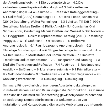
der Anordnungslogik -- 4.1 Die geordnete Liste -- 4.2 Die
seitenbezogene Repräsentationslogik -- 4.3 Frühe reflexive
Anordnungslogik -- 4.4 Resümee -- 5. Reflexive Kataloggestaltung --
5.1 Collatéral (2009) Gestaltung: HIT -- 5.2 Riss, Lücke, Scharnier A
(2010) Gestaltung: Walter Pamminger -- 5.3 Behälter, Till Exit (1999)
Gestaltung: Markus Dreßen & Phillip Arnold -- 5.4 Constantin, Olaf
Nicolai (2006) Gestaltung: Markus Dreßen, Jan Wenzel & Olaf Nicolai --
5.5 Peggy Buth – Desire in representation: Katalog (2010) Gestaltung:
Peggy Buth & Till Gathmann -- 5.6 Resümee -- 6. Reflexive
Anordnungslogik -- 6.1 Raumbezogene Anordnungslogik -- 6.2
Filmartige Anordnungslogik -- 6.3 Hypertextartige Anordnungslogik --
6.4 Resümee -- 7. Modalitäten der Kommunikation -- 7.1 Implizite
Translation und Dokumentation -- 7.2 Transparenz und Störung -- 7.3
Explizite Translation und Reflexion -- 7.4 Resümee -- 8. Resümee und
Ausblick -- Einführung -- 9. Literaturverzeichnis -- 9.1 Primärliteratur --
9.2 Sekundärliteratur -- 9.3 Webseiten -- 9.4 Nachschlagewerke -- 9.5
Abbildungsverzeichnis -- 10. Danksagung -- Danksagung
Summary:
Für gewöhnlich präsentieren Ausstellungskataloge das
Kunstwerk als von Zeit und Raum losgelöste Reproduktion. Die visuelle
Reflexion und die mediale Übersetzung gewinnen jedoch zunehmend
an Bedeutung: Neue Bedürfnisse in der Dokumentation von
Installations- und Konzeptkunst, die rasante Verbreitung des Internets