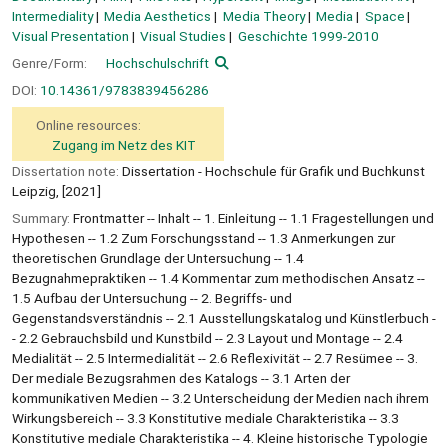
Intermediality
Media Aesthetics
Media Theory
Media
Space
Visual Presentation
Visual Studies
Geschichte 1999-2010
Genre/Form:
Hochschulschrift
DOI:
10.14361/9783839456286
Online resources:
Zugang im Netz des KIT
Dissertation note:
Dissertation - Hochschule für Grafik und Buchkunst
Leipzig, [2021]
Summary:
Frontmatter -- Inhalt -- 1. Einleitung -- 1.1 Fragestellungen und
Hypothesen -- 1.2 Zum Forschungsstand -- 1.3 Anmerkungen zur
theoretischen Grundlage der Untersuchung -- 1.4
Bezugnahmepraktiken -- 1.4 Kommentar zum methodischen Ansatz --
1.5 Aufbau der Untersuchung -- 2. Begriffs- und
Gegenstandsverständnis -- 2.1 Ausstellungskatalog und Künstlerbuch -
- 2.2 Gebrauchsbild und Kunstbild -- 2.3 Layout und Montage -- 2.4
Medialität -- 2.5 Intermedialität -- 2.6 Reflexivität -- 2.7 Resümee -- 3.
Der mediale Bezugsrahmen des Katalogs -- 3.1 Arten der
kommunikativen Medien -- 3.2 Unterscheidung der Medien nach ihrem
Wirkungsbereich -- 3.3 Konstitutive mediale Charakteristika -- 3.3
Konstitutive mediale Charakteristika -- 4. Kleine historische Typologie