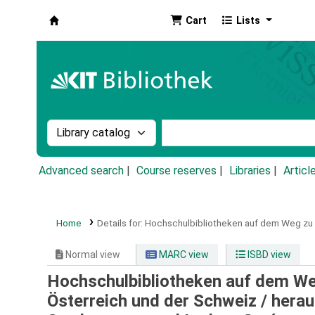
Cart
Lists
Koha online
Search the catalog by:
Search the catalog by k
Advanced search
Course reserves
Libraries
Articl
Home
Details for:
Hochschulbibliotheken auf dem Weg zu 
Normal view
MARC view
ISBD view
Hochschulbibliotheken auf dem Weg
Österreich und der Schweiz /
herau