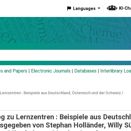
KI-Ch
Languages
eyword
es and Papers
|
Electronic Journals
|
Databases
|
Interlibrary Lo
Lernzentren :
Beispiele aus Deutschland, Österreich und der Schweiz /
 zu Lernzentren : Beispiele aus Deutsch
sgegeben von Stephan Holländer, Willy Sü