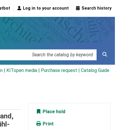
atbot
Log in to your account
Search history
an
|
KITopen media
|
Purchase request |
Catalog Guide
Place hold
land,
hl-
Print