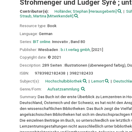
Strohmenger und Ludger Syré ; unt
Contributor(s):
Holländer, Stephan
[HerausgeberIn]
Süh
Straub, Martina
[MitwirkendeR]
Resource type:
Book
Language:
German
Series:
BIT online
. Innovativ ; Band 80
Publisher:
Wiesbaden :
b.i.t.verlag gmbh,
[2021]
Copyright date:
© 2021
Description:
289 Seiten : Illustrationen (überwiegend farbig), D
ISBN:
9783982182438
3982182433
Subject(s):
Hochschulbibliothek
Lernort
Deutschla
Genre/Form:
Aufsatzsammlung
Summary:
Das Buch ist der erste Überblick zu Lernzentren in 
Deutschland, Österreich und der Schweiz; es hat nicht den Ansp
den wissenschaftlichen Bibliotheken. Das Buch zeigt die Vielf
angelsächsischen Bibliotheken hat sich im deutschsprachigen 
Die einzelnen Beiträge im Buch, so unterschiedlich sie letztlic
Lernzentrumsgestaltungen nicht ausschließlich unter bibliotheka