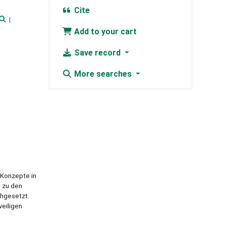
Cite
Add to your cart
Save record
More searches
 Konzepte in
d zu den
chgesetzt.
weiligen