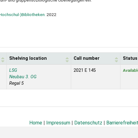
 raum- und gruppensoziologische Überlegungen ein.
(Hochschul-)Bibliotheken.
2022
Shelving location
Call number
Status
LSG
2021 E 145
Availabl
Neubau 3. OG
Regal 5
Home
|
Impressum
|
Datenschutz
|
Barrierefreihei