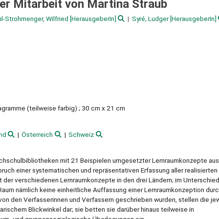
er Mitarbeit von Martina Straub
l-Strohmenger, Wilfried
[HerausgeberIn]
Syré, Ludger
[HerausgeberIn]
iagramme (teilweise farbig) ; 30 cm x 21 cm
nd
Österreich
Schweiz
Hochschulbibliotheken mit 21 Beispielen umgesetzter Lernraumkonzepte aus
ruch einer systematischen und repräsentativen Erfassung aller realisierten
alt der verschiedenen Lernraumkonzepte in den drei Ländern; im Unterschie
Raum nämlich keine einheitliche Auffassung einer Lernraumkonzeption dur
h von den Verfasserinnen und Verfassern geschrieben wurden, stellen die je
rischem Blickwinkel dar; sie betten sie darüber hinaus teilweise in