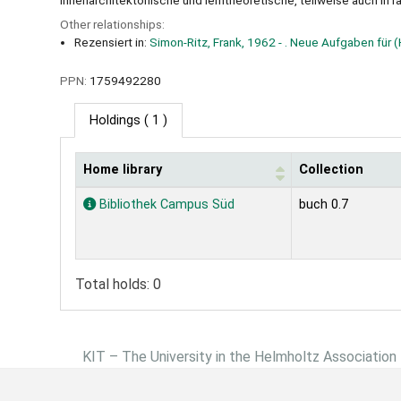
innenarchitektonische und lerntheoretische, teilweise auch in
Other relationships:
Rezensiert in:
Simon-Ritz, Frank, 1962 - . Neue Aufgaben für 
PPN:
1759492280
Holdings
( 1 )
Home library
Collection
Holdings
Bibliothek Campus Süd
buch 0.7
Total holds: 0
KIT – The University in the Helmholtz Association