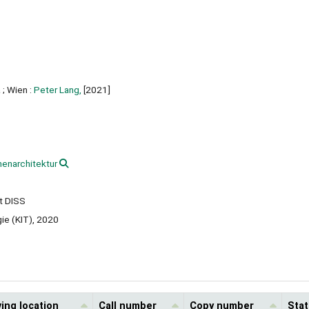
 ;
Wien :
Peter Lang,
[2021]
nenarchitektur
t DISS
gie (KIT), 2020
ing location
Call number
Copy number
Sta