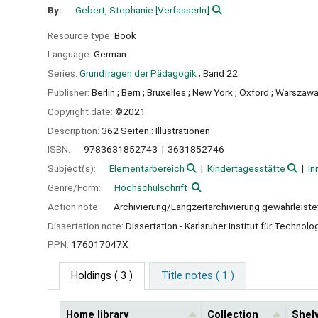
By:
Gebert, Stephanie
[VerfasserIn]
Resource type:
Book
Language:
German
Series:
Grundfragen der Pädagogik
; Band 22
Publisher:
Berlin ;
Bern ;
Bruxelles ;
New York ;
Oxford ;
Warszawa
Copyright date:
©2021
Description:
362 Seiten : Illustrationen
ISBN:
9783631852743
3631852746
Subject(s):
Elementarbereich
Kindertagesstätte
In
Genre/Form:
Hochschulschrift
Action note:
Archivierung/Langzeitarchivierung gewährleiste
Dissertation note:
Dissertation - Karlsruher Institut für Technolo
PPN:
176017047X
Holdings
( 3 )
Title notes ( 1 )
Home library
Collection
Shelv