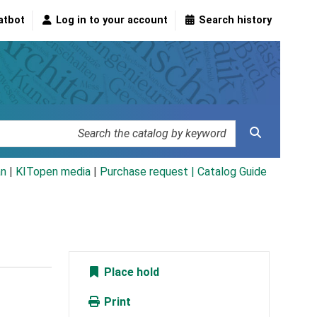
atbot
Log in to your account
Search history
an
|
KITopen media
|
Purchase request |
Catalog Guide
Place hold
Print