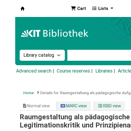
Cart
Lists
Koha online
Search the catalog by:
Search the catalog by k
Advanced search
Course reserves
Libraries
Articl
Home
Details for:
Raumgestaltung als pädagogische Aufga
Normal view
MARC view
ISBD view
Raumgestaltung als pädagogische 
Legitimationskritik und Prinzipien