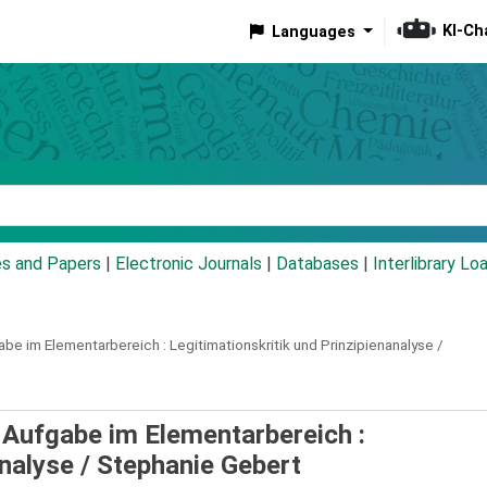
KI-Ch
Languages
eyword
es and Papers
|
Electronic Journals
|
Databases
|
Interlibrary Lo
be im Elementarbereich :
Legitimationskritik und Prinzipienanalyse /
Aufgabe im Elementarbereich :
analyse /
Stephanie Gebert