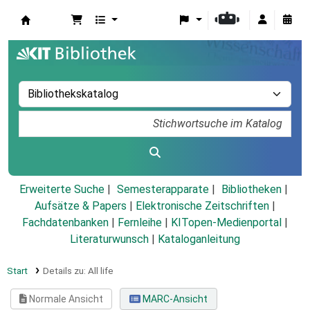
Koha
Erweiterte Suche
Semesterapparate
Bibliotheken
Aufsätze & Papers
|
Elektronische Zeitschriften
|
Fachdatenbanken
|
Fernleihe
|
KITopen-Medienportal
|
Literaturwunsch
|
Kataloganleitung
Start
Details zu:
All life
Normale Ansicht
MARC-Ansicht