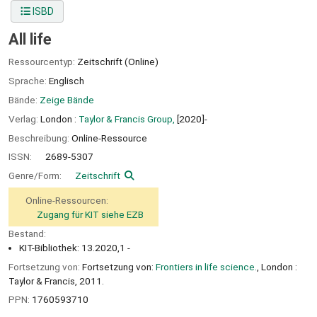
ISBD
All life
Ressourcentyp:
Zeitschrift (Online)
Sprache:
Englisch
Bände:
Zeige Bände
Verlag:
London :
Taylor & Francis Group,
[2020]-
Beschreibung:
Online-Ressource
ISSN:
2689-5307
Genre/Form:
Zeitschrift
Online-Ressourcen:
Zugang für KIT siehe EZB
Bestand:
KIT-Bibliothek: 13.2020,1 -
Fortsetzung von:
Fortsetzung von:
Frontiers in life science.
, London :
Taylor & Francis, 2011.
PPN:
1760593710