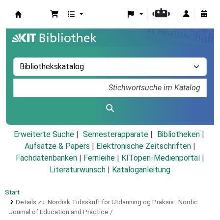
Koha
Erweiterte Suche
Semesterapparate
Bibliotheken
Aufsätze & Papers
|
Elektronische Zeitschriften
|
Fachdatenbanken
|
Fernleihe
|
KITopen-Medienportal
|
Literaturwunsch
|
Kataloganleitung
Start
Details zu:
Nordisk Tidsskrift for Utdanning og Praksis :
Nordic
Journal of Education and Practice /