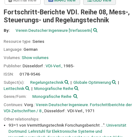
Normal view
MARC view
ISBD view
Fortschritt-Berichte VDI. Reihe 08, Mess-,
Steuerungs- und Regelungstechnik
By:
Verein Deutscher Ingenieure
[VerfasserIn]
Resource type:
Series
Language:
German
Volumes:
Show volumes
Publisher:
Düsseldorf :
VDI-Verl.,
1985-
ISSN:
0178-9546
Subject(s):
Regelungstechnik
Globale Optimierung
Leittechnik
Monografische Reihe
Genre/Form:
Monografische Reihe
Continues:
Vorg.:
Verein Deutscher Ingenieure. Fortschrittberichte der
VDI-Zeitschriften / 8.
, Düsseldorf : VDI-Verl., 1971
Other relationships:
93=1 von Vermittlungstechnik Forschungsbericht ...":
Universität
Dortmund. Lehrstuhl für Elektronische Systeme und