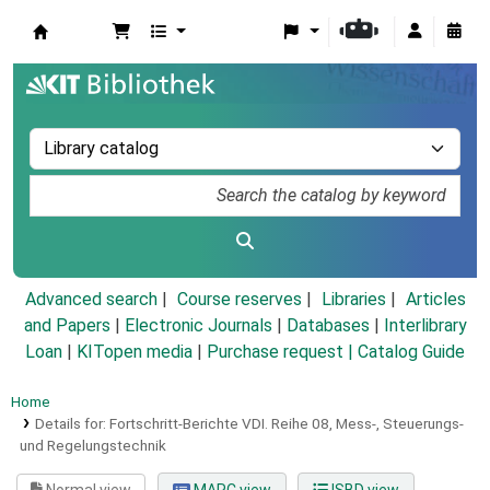
Koha online
Advanced search
Course reserves
Libraries
Articles
and Papers
|
Electronic Journals
|
Databases
|
Interlibrary
Loan
|
KITopen media
|
Purchase request |
Catalog Guide
Home
Details for:
Fortschritt-Berichte VDI.
Reihe 08,
Mess-, Steuerungs-
und Regelungstechnik