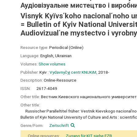
Аудіовізуальне мистецтво і виробн
Visnyk Kyïvsʹkoho nacionalʹnoho uni
= Bulletin of Kyiv National Universit
Audiovizualʹne mystectvo i vyrobny
Resource type:
Periodical (Online)
Language:
English
,
Ukrainian
Volumes:
Show volumes
Publisher:
Kyïv :
Vydavnyčyj centr KNUKiM,
2018-
Description:
Online-Ressource
ISSN:
2617-4049
Other title:
Вестник Киевского национального университета
Other title:
Russischer Paralleltitel früher: Vestnik Kievskogo nacionalʹnog
Bulletin of Kyiv National University of Culture and Arts : scientific
Genre/Form:
Zeitschrift
Online resources:
Zugang für KIT siehe EZB