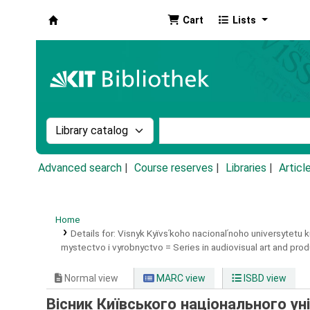
Cart
Lists
Koha online
Search the catalog by:
Search the catalog by k
Advanced search
Course reserves
Libraries
Articl
Home
Details for:
Visnyk Kyïvsʹkoho nacionalʹnoho universytetu ku
mystectvo i vyrobnyctvo = Series in audiovisual art and pro
Normal view
MARC view
ISBD view
Вісник Київського національного ун