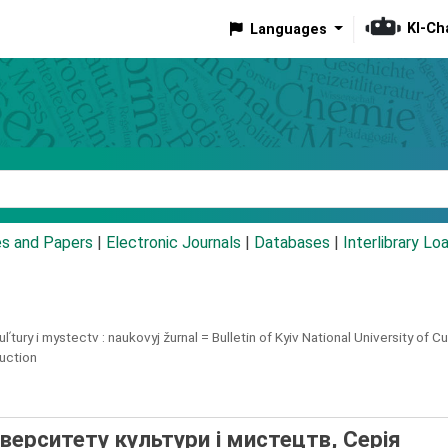
KI-Ch
Languages
eyword
es and Papers
|
Electronic Journals
|
Databases
|
Interlibrary Lo
lʹtury i mystectv :
naukovyj žurnal = Bulletin of Kyiv National University of Cul
duction
іверситету культури і мистецтв, Серія