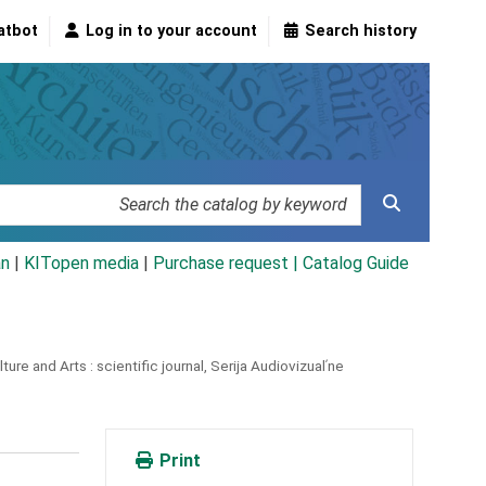
atbot
Log in to your account
Search history
an
|
KITopen media
|
Purchase request |
Catalog Guide
ture and Arts : scientific journal,
Serija Audiovizualʹne
Print