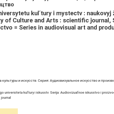
ицтво
versytetu kulʹtury i mystectv : naukovyj 
y of Culture and Arts : scientific journal, 
ctvo = Series in audiovisual art and prod
 культуры и искусств. Серия: Аудиовизуальное искусство и произ
o universiteta kulʹtury i iskusstv. Serija: Audiovizualʹnoe iskusstvo i proizv
 journal