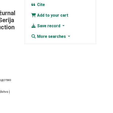
Cite
žurnal
Add to your cart
Serija
Save record
uction
More searches
водство
odstvo