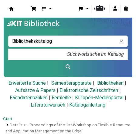
Koha
Erweiterte Suche
Semesterapparate
Bibliotheken
Aufsätze & Papers
|
Elektronische Zeitschriften
|
Fachdatenbanken
|
Fernleihe
|
KITopen-Medienportal
|
Literaturwunsch
|
Kataloganleitung
Start
Details zu:
Proceedings of the 1st Workshop on Flexible Resource
and Application Management on the Edge