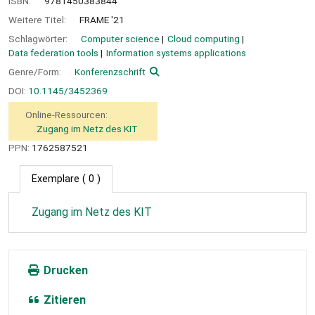
ISBN:
9781450383844
Weitere Titel:
FRAME '21
Schlagwörter:
Computer science
Cloud computing
Data federation tools
Information systems applications
Genre/Form:
Konferenzschrift
DOI:
10.1145/3452369
Online-Ressourcen:
Zugang im Netz des KIT
PPN:
1762587521
Exemplare
( 0 )
Zugang im Netz des KIT
Drucken
Zitieren