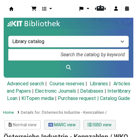
Koha online
Advanced search
Course reserves
Libraries
Articles
and Papers
|
Electronic Journals
|
Databases
|
Interlibrary
Loan
|
KITopen media
|
Purchase request |
Catalog Guide
Home
Details for:
Österreichs Industrie - Kennzahlen /
Normal view
MARC view
ISBD view
Österreichs Industrie - Kennzahlen /
WKO,