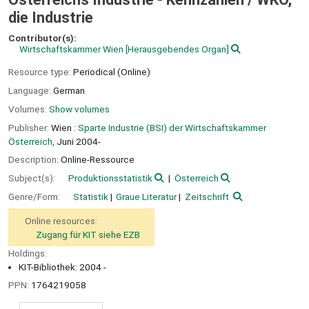
die Industrie
Contributor(s):
Wirtschaftskammer Wien
[Herausgebendes Organ]
Resource type:
Periodical (Online)
Language:
German
Volumes:
Show volumes
Publisher:
Wien :
Sparte Industrie (BSI) der Wirtschaftskammer
Österreich,
Juni 2004-
Description:
Online-Ressource
Subject(s):
Produktionsstatistik
Österreich
Genre/Form:
Statistik
Graue Literatur
Zeitschrift
Online resources:
Zugang für KIT siehe EZB
Holdings:
KIT-Bibliothek: 2004 -
PPN:
1764219058