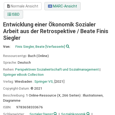
Normale Ansicht
MARC-Ansicht
ISBD
Entwicklung einer Ökonomik Sozialer
Arbeit aus der Retrospektive /
Beate Finis
Siegler
Von:
Finis Siegler, Beate
[VerfasserIn]
Ressourcentyp:
Buch (Online)
Sprache:
Deutsch
Reihen:
Perspektiven Sozialwirtschaft und Sozialmanagement
|
Springer eBook Collection
Verlag:
Wiesbaden :
Springer VS,
[2021]
Copyright-Datum:
© 2021
Beschreibung:
1 Online-Ressource (X, 266 Seiten) : Illustrationen,
Diagramme
ISBN:
9783658333676
Schlagwörter:
Sozialer Dienst
Sozialökonomik