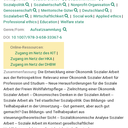
Sozialpolitik
Sozialwirtschaft
Nonprofit-Organisation
Genossenschaft
Meritorische Güter
Deutschland
Sozialarbeit
Wirtschaftlichkeit
Social work
Applied ethics
Professional ethics
Education
Welfare state
Genre/Form:
Aufsatzsammlung
DOI:
10.1007/978-3-658-33367-6
Online-Ressourcen:
Zugang im Netz des KIT
Zugang im Netz der HKA
Zugang im Netz der DHBW
Zusammenfassung:
Die Entwicklung einer Ökonomik Sozialer Arbeit
aus der Retrospektive: Relevanz einer Ökonomik Sozialer Arbeit für
Profession und Studium -- Neue Herausforderungen für die Soziale
Arbeit der Freien Wohlfahrtspflege -- Zielrichtung einer Ökonomik
Sozialer Arbeit -- Ökonomisches Denken in der Sozialen Arbeit --
Soziale Arbeit als Teil staatlicher Sozialpolitik: Das Bildungs- und
Teilhabepaket in der Umsetzung -- Gut gemeint, aber auch gut
gemacht? Das Bildungs- und Teilhabepaket aus
steuerungstheoretischer Sicht -- Sozialökonomische Analyse Sozialer
Arbeit -- Soziale Arbeit im Kontext gesellschaftlicher