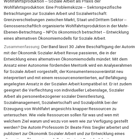
Wohlfahrtsproduktion -- Soziale Arbeit als Praxis der
Wohlfahrtsproduktion: Eine Problemskizze -- Sektorspezifische
Betrachtungen zur Sozialen Arbeit und Sozialwirtschaft:
Grenzverschiebungen zwischen Markt, Staat und Drittem Sektor --
Genossenschaftlich organisierte Wohlfahrtsproduktion in der Mehr-
Ebenen-Betrachtung -- NPOs ökonomisch betrachtet -- Entwicklung
eines alternativen Ökonomiemodells für Soziale Arbeit.
Zusammenfassung:
Der Band lässt 30 Jahre Beschäftigung der Autorin
mit der Ökonomik Sozialer Arbeit Revue passieren, die in der
Entwicklung eines alternativen Ökonomiemodells mündet. Mit dem
Ansatz einer Autonomie fördernden Meritorik wird ein Analyserahmen
für Soziale Arbeit vorgestellt, der Konsumentensouveränität neu
interpretiert und mit einem ressourcenorientierten, auf Befähigung
angelegten Ansatz in der Sozialen Arbeit kompatibel ist. Er ist zudem
geeignet die Verflechtung von individueller Lebenslage, Sozialer
Arbeit als personenbezogener sozialer Dienstleistung,
Sozialmanagement, Sozialwirtschaft und Sozialpolitik bei der
Erzeugung von Wohlfahrt angesichts knapper Ressourcen zu
untersuchen. Wie viele Ressourcen sollen für was und wen mit
welchem Ziel warum und wozu von wem wie zur Verfügung gestellt
werden? Die Autorin Professorin Dr. Beate Finis Siegler arbeitet und
publiziert zur Ökonomik Sozialer Arbeit und zur Entwicklung eines