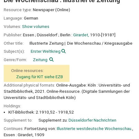
Resource type:
Newspaper (Online)
Language:
German
Volumes:
Show volumes
Publisher:
Essen ;
Düsseldorf ;
Berlin :
Girardet,
1910-[1918?]
Other title:
Illustrierte Zeitung
Die Wochenschau / Kriegsausgabe
Subject(s):
Erster Weltkrieg
Genre/Form:
Zeitung
Online resources:
Zugang für KIT siehe EZB
Additional physical formats:
Online-Ausgabe: Köln : Universitäts- und
Stadtbibliothek, 2021. Online-Ressource. (Digitale Sammlungen der
Universitäts- und Stadtbibliothek Köln)
Holdings:
KIT-Bibliothek: 2.1910,52 - 1918,52
Supplement to:
Supplement zu:
Düsseldorfer Nachrichten
Continues:
Fortsetzung von:
Illustrierte westdeutsche Wochenschau.
,
Essen : Girardet, 1909