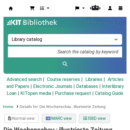
Koha online
Advanced search
Course reserves
Libraries
Articles
and Papers
|
Electronic Journals
|
Databases
|
Interlibrary
Loan
|
KITopen media
|
Purchase request |
Catalog Guide
Home
Details for:
Die Wochenschau :
illustrierte Zeitung
Normal view
MARC view
ISBD view
Die Wochenschau : illustrierte Zeitung