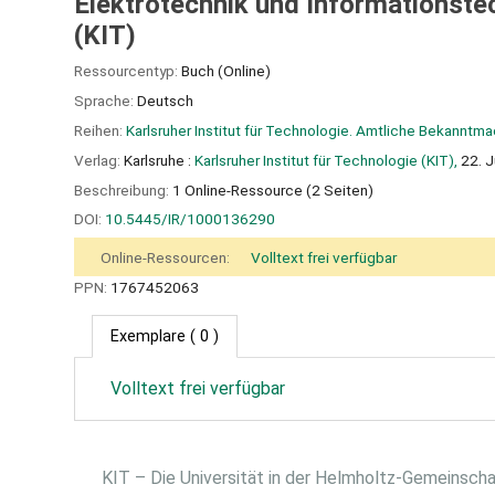
Elektrotechnik und Informationstec
(KIT)
Ressourcentyp:
Buch (Online)
Sprache:
Deutsch
Reihen:
Karlsruher Institut für Technologie. Amtliche Bekanntm
Verlag:
Karlsruhe :
Karlsruher Institut für Technologie (KIT),
22. J
Beschreibung:
1 Online-Ressource (2 Seiten)
DOI:
10.5445/IR/1000136290
Online-Ressourcen:
Volltext frei verfügbar
PPN:
1767452063
Exemplare
( 0 )
Volltext frei verfügbar
KIT – Die Universität in der Helmholtz-Gemeinsch