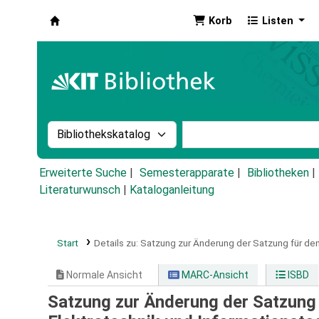
Korb
Listen
Koha
Suche im Katalog nach:
Stichwortsuche im Ka
Erweiterte Suche
Semesterapparate
Bibliotheken
Literaturwunsch
|
Kataloganleitung
Start
Details zu:
Satzung zur Änderung der Satzung für den
Normale Ansicht
MARC-Ansicht
ISBD
Satzung zur Änderung der Satzung