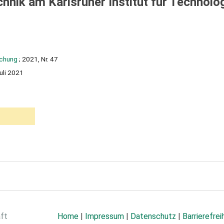
hnik am Karlsruher Institut für Technolo
achung
; 2021, Nr. 47
uli 2021
aft
Home
|
Impressum
|
Datenschutz
|
Barrierefrei