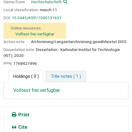
Genre/Form:
Hochschulschrift
Local classification:
masch 11
DOI:
10.5445/KSP/1000131631
Online resources:
Volltext frei verfügbar
Action note:
Archivierung/Langzeitarchivierung gewährleistet DISS
Dissertation note:
Dissertation - Karlsruher Institut für Technologie
(KIT), 2020
PPN:
1768427496
Holdings
( 0 )
Title notes ( 1 )
Volltext frei verfügbar
Print
Cite