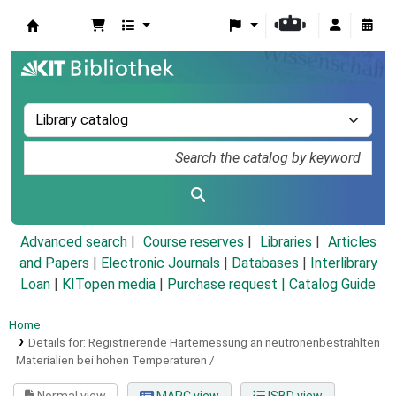
Koha online
Advanced search
Course reserves
Libraries
Articles
and Papers
|
Electronic Journals
|
Databases
|
Interlibrary
Loan
|
KITopen media
|
Purchase request |
Catalog Guide
Home
Details for:
Registrierende Härtemessung an neutronenbestrahlten
Materialien bei hohen Temperaturen /