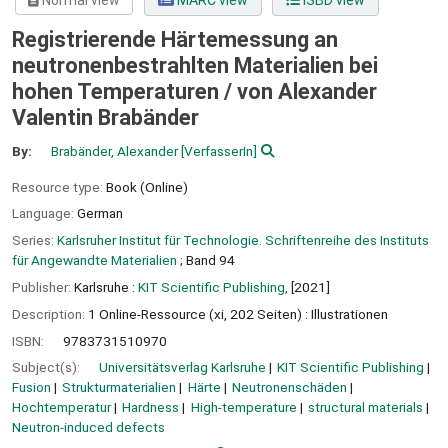
Normal view
MARC view
ISBD view
Registrierende Härtemessung an
neutronenbestrahlten Materialien bei
hohen Temperaturen /
von Alexander
Valentin Brabänder
By:
Brabänder, Alexander
[VerfasserIn]
Resource type:
Book (Online)
Language:
German
Series:
Karlsruher Institut für Technologie. Schriftenreihe des Instituts
für Angewandte Materialien
; Band 94
Publisher:
Karlsruhe :
KIT Scientific Publishing,
[2021]
Description:
1 Online-Ressource (xi, 202 Seiten) : Illustrationen
ISBN:
9783731510970
Subject(s):
Universitätsverlag Karlsruhe
KIT Scientific Publishing
Fusion
Strukturmaterialien
Härte
Neutronenschäden
Hochtemperatur
Hardness
High-temperature
structural materials
Neutron-induced defects